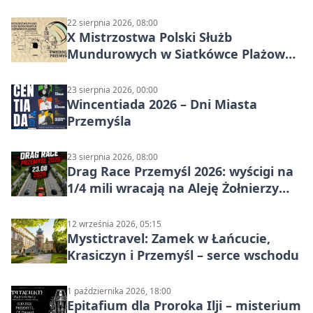
czasu na raka! Jestem zajęta życiem”
22 sierpnia 2026, 08:00
X Mistrzostwa Polski Służb
Mundurowych w Siatkówce Plażowej
w Przemyślu
23 sierpnia 2026, 00:00
Wincentiada 2026 – Dni Miasta
Przemyśla
23 sierpnia 2026, 08:00
Drag Race Przemyśl 2026: wyścigi na
1/4 mili wracają na Aleję Żołnierzy
Wyklętych
12 września 2026, 05:15
Mystictravel: Zamek w Łańcucie,
Krasiczyn i Przemyśl – serce wschodu
1 października 2026, 18:00
Epitafium dla Proroka Ilji – misterium