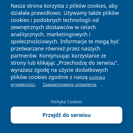
Nasza strona korzysta z plików cookies, aby
działała prawidłowo. Używamy także plików
cookies i podobnych technologii od
zewnętrznych dostawców w celach
Copyright © 2026 przemyslonline.pl Wszystkie prawa
analitycznych, marketingowych i
zastrzeżone.
społecznościowych. Informacje te mogą być
przetwarzane również przez naszych
partnerów. Kontynuując korzystanie ze
Polityka
Polityka
News
Autorzy
strony lub klikając „Przechodzę do serwisu",
Prywatności
Cookies
wyrażasz zgodę na użycie dodatkowych
plików cookies zgodnie z naszą
polityką
.
.
prywatności
Zaawansowane ustawienia
Polityka Cookies
Przejdź do serwisu