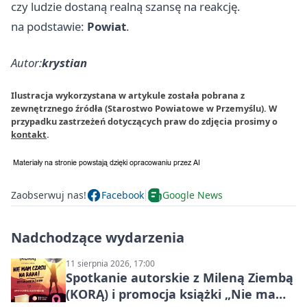
czy ludzie dostaną realną szansę na reakcję.
na podstawie:
Powiat
.
Autor:
krystian
Ilustracja wykorzystana w artykule została pobrana z
zewnętrznego źródła (Starostwo Powiatowe w Przemyślu). W
przypadku zastrzeżeń dotyczących praw do zdjęcia prosimy o
kontakt
.
Zaobserwuj nas!
Facebook
Google News
Nadchodzące wydarzenia
11 sierpnia 2026, 17:00
Spotkanie autorskie z Mileną Ziembą
(KORĄ) i promocja książki „Nie mam