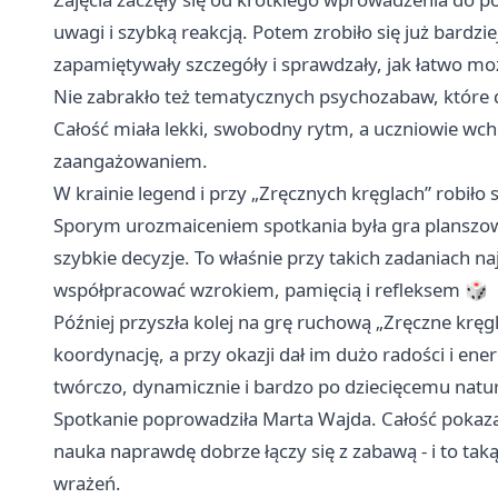
uwagi i szybką reakcją. Potem zrobiło się już bardzi
zapamiętywały szczegóły i sprawdzały, jak łatwo mo
Nie zabrakło też tematycznych psychozabaw, które 
Całość miała lekki, swobodny rytm, a uczniowie wch
zaangażowaniem.
W krainie legend i przy „Zręcznych kręglach” robiło
Sporym urozmaiceniem spotkania była gra planszowa „
szybkie decyzje. To właśnie przy takich zadaniach na
współpracować wzrokiem, pamięcią i refleksem 🎲
Później przyszła kolej na grę ruchową „Zręczne kręg
koordynację, a przy okazji dał im dużo radości i ener
twórczo, dynamicznie i bardzo po dziecięcemu natur
Spotkanie poprowadziła Marta Wajda. Całość pokazał
nauka naprawdę dobrze łączy się z zabawą - i to tak
wrażeń.