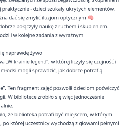
ej praktycznie - dzieci szukały ukrytych elementów,
żna dać się zmylić iluzjom optycznym 🧠
dobrze połączyły naukę z ruchem i skupieniem.
odzili w kolejne zadania z wyraźnym
 się naprawdę żywo
W krainie legend”, w której liczyły się czujność i
jmłodsi mogli sprawdzić, jak dobrze potrafią
le”. Ten fragment zajęć pozwolił dzieciom poćwiczyć
gii. W bibliotece zrobiło się więc jednocześnie
alnie.
a, że biblioteka potrafi być miejscem, w którym
ą, po której uczestnicy wychodzą z głowami pełnymi