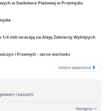
owych w Siatkówce Plażowej w Przemyślu
myśla
 1/4 mili wracają na Aleję Żołnierzy Wyklętych
asiczyn i Przemyśl – serce wschodu
Kolejne wydarzenia
śpiewem i kaszami
Następny >>