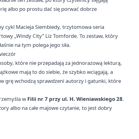
orię albo po prostu dać się porwać dobrze
y cykl Macieja Siembiedy, trzytomowa seria
owy „Windy City” Liz Tomforde. To zestaw, który
łaśnie na tym polega jego siła.
wieczór
 osoby, które nie przepadają za jednorazową lekturą,
książkowe mają to do siebie, że szybko wciągają, a
 w grę wchodzą sprawdzeni autorzy i gatunki, które
Przemyśla w
Filii nr 7 przy ul. H. Wieniawskiego 28
.
ory albo na całe majowe czytanie, to jest dobry