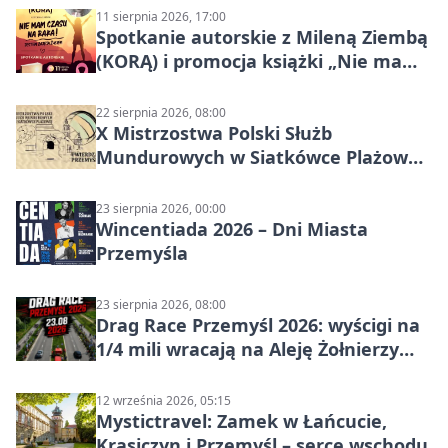
11 sierpnia 2026, 17:00
Spotkanie autorskie z Mileną Ziembą
(KORĄ) i promocja książki „Nie mam
czasu na raka! Jestem zajęta życiem”
22 sierpnia 2026, 08:00
X Mistrzostwa Polski Służb
Mundurowych w Siatkówce Plażowej
w Przemyślu
23 sierpnia 2026, 00:00
Wincentiada 2026 – Dni Miasta
Przemyśla
23 sierpnia 2026, 08:00
Drag Race Przemyśl 2026: wyścigi na
1/4 mili wracają na Aleję Żołnierzy
Wyklętych
12 września 2026, 05:15
Mystictravel: Zamek w Łańcucie,
Krasiczyn i Przemyśl – serce wschodu