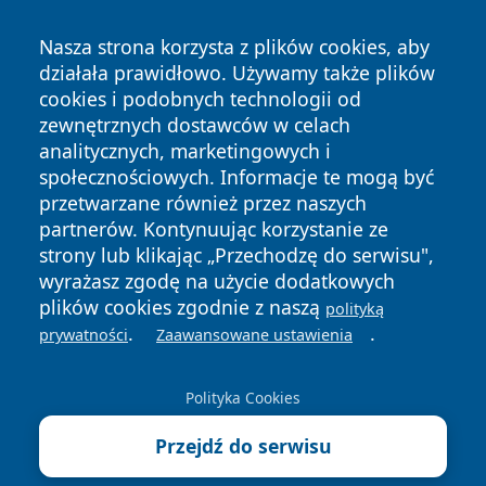
Nasza strona korzysta z plików cookies, aby
działała prawidłowo. Używamy także plików
cookies i podobnych technologii od
zewnętrznych dostawców w celach
analitycznych, marketingowych i
społecznościowych. Informacje te mogą być
Copyright © 2026 przemyslonline.pl Wszystkie prawa
przetwarzane również przez naszych
zastrzeżone.
partnerów. Kontynuując korzystanie ze
strony lub klikając „Przechodzę do serwisu",
wyrażasz zgodę na użycie dodatkowych
Polityka
Polityka
News
Autorzy
plików cookies zgodnie z naszą
polityką
Prywatności
Cookies
.
.
prywatności
Zaawansowane ustawienia
Polityka Cookies
Przejdź do serwisu