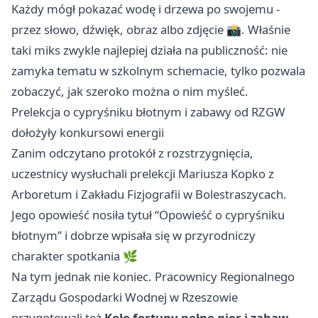
Każdy mógł pokazać wodę i drzewa po swojemu -
przez słowo, dźwięk, obraz albo zdjęcie 📸. Właśnie
taki miks zwykle najlepiej działa na publiczność: nie
zamyka tematu w szkolnym schemacie, tylko pozwala
zobaczyć, jak szeroko można o nim myśleć.
Prelekcja o cypryśniku błotnym i zabawy od RZGW
dołożyły konkursowi energii
Zanim odczytano protokół z rozstrzygnięcia,
uczestnicy wysłuchali prelekcji Mariusza Kopko z
Arboretum i Zakładu Fizjografii w Bolestraszycach.
Jego opowieść nosiła tytuł “Opowieść o cypryśniku
błotnym” i dobrze wpisała się w przyrodniczy
charakter spotkania 🌿
Na tym jednak nie koniec. Pracownicy Regionalnego
Zarządu Gospodarki Wodnej w
Rzeszowie
przygotowali też
Koło fortuny pełne gier i zabaw
,