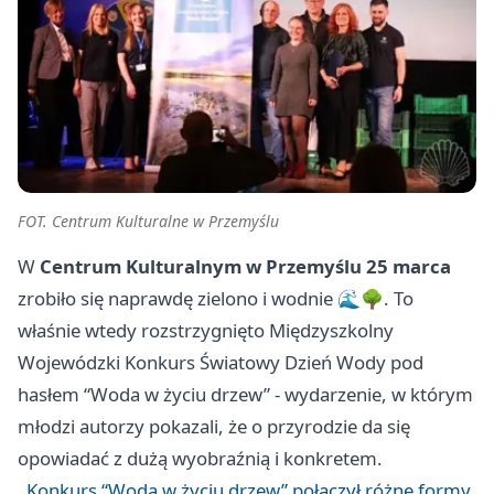
FOT. Centrum Kulturalne w Przemyślu
W
Centrum Kulturalnym w Przemyślu
25 marca
zrobiło się naprawdę zielono i wodnie 🌊🌳. To
właśnie wtedy rozstrzygnięto Międzyszkolny
Wojewódzki Konkurs Światowy Dzień Wody pod
hasłem “Woda w życiu drzew” - wydarzenie, w którym
młodzi autorzy pokazali, że o przyrodzie da się
opowiadać z dużą wyobraźnią i konkretem.
Konkurs “Woda w życiu drzew” połączył różne formy