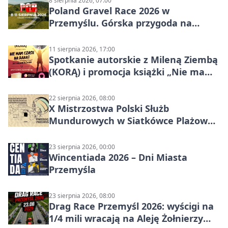
8 sierpnia 2026, 07:00
Poland Gravel Race 2026 w
Przemyślu. Górska przygoda na
szutrach Karpat
11 sierpnia 2026, 17:00
Spotkanie autorskie z Mileną Ziembą
(KORĄ) i promocja książki „Nie mam
czasu na raka! Jestem zajęta życiem”
22 sierpnia 2026, 08:00
X Mistrzostwa Polski Służb
Mundurowych w Siatkówce Plażowej
w Przemyślu
23 sierpnia 2026, 00:00
Wincentiada 2026 – Dni Miasta
Przemyśla
23 sierpnia 2026, 08:00
Drag Race Przemyśl 2026: wyścigi na
1/4 mili wracają na Aleję Żołnierzy