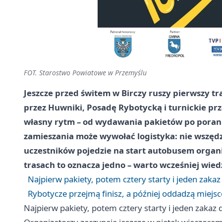
FOT. Starostwo Powiatowe w Przemyślu
Jeszcze przed świtem w Birczy ruszy pierwszy tr
przez Huwniki, Posadę Rybotycką i turnickie prze
własny rytm – od wydawania pakietów po poranny
zamieszania może wywołać logistyka: nie wszędzi
uczestników pojedzie na start autobusem organi
trasach to oznacza jedno – warto wcześniej wied
Najpierw pakiety, potem cztery starty i jeden zaka
Rybotycze przejmą finisz, a później oddadzą miejsc
Najpierw pakiety, potem cztery starty i jeden zakaz