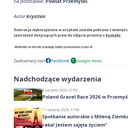
na podstawie:
Powiat Przemyski
.
Autor:
krystian
Ilustracja wykorzystana w artykule została pobrana z zewnęt
zastrzeżeń dotyczących praw do zdjęcia prosimy o
kontakt
.
Zaobserwuj nas!
Facebook
Google News
Nadchodzące wydarzenia
8 sierpnia 2026, 07:00
Poland Gravel Race 2026 w Przemyśl
11 sierpnia 2026, 17:00
Spotkanie autorskie z Mileną Ziemb
raka! Jestem zajęta życiem”