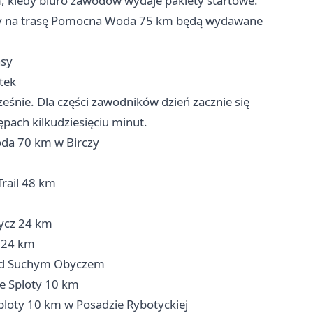
m, kiedy biuro zawodów wydaje pakiety startowe.
ety na trasę Pomocna Woda 75 km będą wydawane
asy
tek
eśnie. Dla części zawodników dzień zacznie się
ępach kilkudziesięciu minut.
oda 70 km w Birczy
rail 48 km
ycz 24 km
z 24 km
 pod Suchym Obyczem
e Sploty 10 km
Sploty 10 km w Posadzie Rybotyckiej