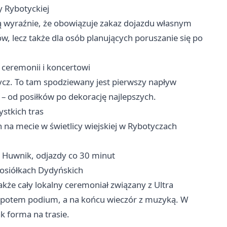
y Rybotyckiej
ją wyraźnie, że obowiązuje zakaz dojazdu własnym
ów, lecz także dla osób planujących poruszanie się po
 ceremonii i koncertowi
ycz. To tam spodziewany jest pierwszy napływ
y – od posiłków po dekorację najlepszych.
stkich tras
na mecie w świetlicy wiejskiej w Rybotyczach
Huwnik, odjazdy co 30 minut
osiółkach Dydyńskich
akże cały lokalny ceremoniał związany z Ultra
a, potem podium, a na końcu wieczór z muzyką. W
k forma na trasie.