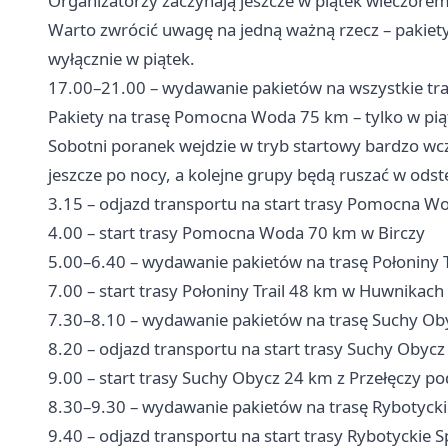
Organizatorzy zaczynają jeszcze w piątek wieczore
Warto zwrócić uwagę na jedną ważną rzecz – paki
wyłącznie w piątek.
17.00–21.00 – wydawanie pakietów na wszystkie tr
Pakiety na trasę Pomocna Woda 75 km – tylko w pią
Sobotni poranek wejdzie w tryb startowy bardzo wcz
jeszcze po nocy, a kolejne grupy będą ruszać w odst
3.15 – odjazd transportu na start trasy Pomocna W
4.00 – start trasy Pomocna Woda 70 km w Birczy
5.00–6.40 – wydawanie pakietów na trasę Połoniny T
7.00 – start trasy Połoniny Trail 48 km w Huwnikach
7.30–8.10 – wydawanie pakietów na trasę Suchy Ob
8.20 – odjazd transportu na start trasy Suchy Obyc
9.00 – start trasy Suchy Obycz 24 km z Przełęczy
8.30–9.30 – wydawanie pakietów na trasę Rybotycki
9.40 – odjazd transportu na start trasy Rybotyckie 