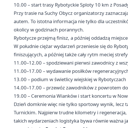
10.00 – start trasy Rybotyckie Sploty 10 km z Posad
Przy trasie na Suchy Obycz organizatorzy zaznacza
autem. To istotna informacja nie tylko dla uczestnik
okolicy w godzinach porannych.
Rybotycze przejmą finisz, a później oddadzą miejsce
W południe ciężar wydarzeń przeniesie się do Rybot
finiszujących, a później także cały rytm meciej stref
11.00–12.00 – spodziewani pierwsi zawodnicy z wszy
11.00–17.00 – wydawanie posiłków regeneracyjnych 
13.00 – podium w świetlicy wiejskiej w Rybotyczach
14.00–17.00 – przewóz zawodników z powrotem do 
19.00 – Ceremonia Wianków i start koncertu w Now
Dzień domknie więc nie tylko sportowy wynik, lecz t
Turnickim. Najpierw trudne kilometry i regeneracj
takich wydarzeniach logistyka bywa równie ważna ja