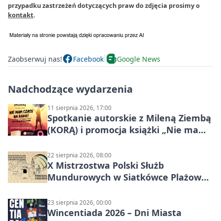
przypadku zastrzeżeń dotyczących praw do zdjęcia prosimy o
kontakt
.
Zaobserwuj nas!
Facebook
Google News
Nadchodzące wydarzenia
11 sierpnia 2026, 17:00
Spotkanie autorskie z Mileną Ziembą
(KORĄ) i promocja książki „Nie mam
czasu na raka! Jestem zajęta życiem”
22 sierpnia 2026, 08:00
X Mistrzostwa Polski Służb
Mundurowych w Siatkówce Plażowej
w Przemyślu
23 sierpnia 2026, 00:00
Wincentiada 2026 – Dni Miasta