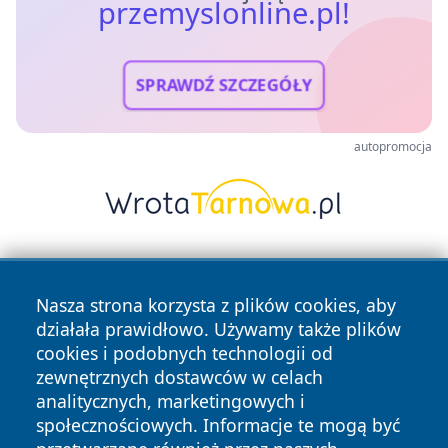
przemyslonline.pl!
SPRAWDŹ SZCZEGÓŁY
autopromocja
Nasza strona korzysta z plików cookies, aby
działała prawidłowo. Używamy także plików
cookies i podobnych technologii od
zewnętrznych dostawców w celach
Copyright © 2026 przemyslonline.pl Wszystkie prawa
analitycznych, marketingowych i
zastrzeżone.
społecznościowych. Informacje te mogą być