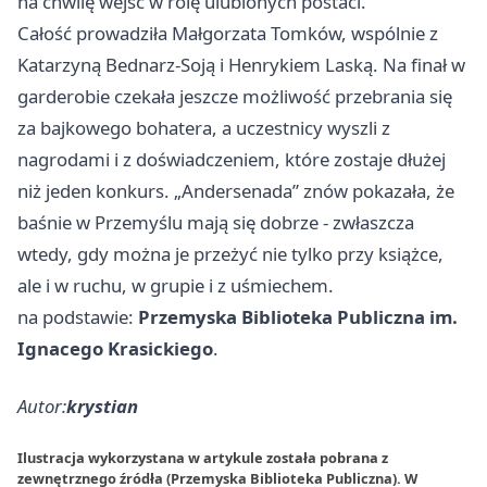
na chwilę wejść w rolę ulubionych postaci.
Całość prowadziła Małgorzata Tomków, wspólnie z
Katarzyną Bednarz-Soją i Henrykiem Laską. Na finał w
garderobie czekała jeszcze możliwość przebrania się
za bajkowego bohatera, a uczestnicy wyszli z
nagrodami i z doświadczeniem, które zostaje dłużej
niż jeden konkurs. „Andersenada” znów pokazała, że
baśnie w Przemyślu mają się dobrze - zwłaszcza
wtedy, gdy można je przeżyć nie tylko przy książce,
ale i w ruchu, w grupie i z uśmiechem.
na podstawie:
Przemyska Biblioteka Publiczna im.
Ignacego Krasickiego
.
Autor:
krystian
Ilustracja wykorzystana w artykule została pobrana z
zewnętrznego źródła (Przemyska Biblioteka Publiczna). W