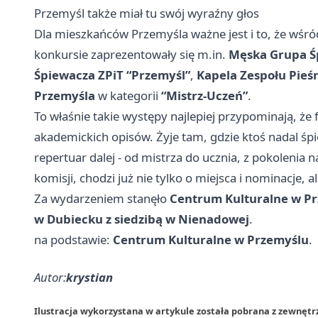
Przemyśl także miał tu swój wyraźny głos
Dla mieszkańców Przemyśla ważne jest i to, że wśró
konkursie zaprezentowały się m.in.
Męska Grupa Ś
Śpiewacza ZPiT “Przemyśl”
,
Kapela Zespołu Pieśn
Przemyśla
w kategorii
“Mistrz-Uczeń”
.
To właśnie takie występy najlepiej przypominają, że 
akademickich opisów. Żyje tam, gdzie ktoś nadal śp
repertuar dalej - od mistrza do ucznia, z pokolenia
komisji, chodzi już nie tylko o miejsca i nominacje, al
Za wydarzeniem stanęło
Centrum Kulturalne w P
w Dubiecku z siedzibą w Nienadowej
.
na podstawie:
Centrum Kulturalne w Przemyślu
.
Autor:
krystian
Ilustracja wykorzystana w artykule została pobrana z zewnętr