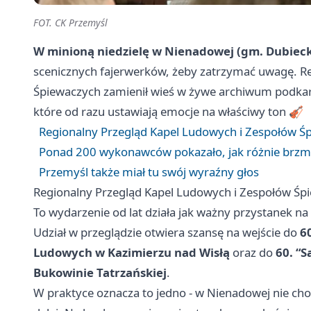
FOT. CK Przemyśl
W minioną niedzielę w Nienadowej (gm. Dubiec
scenicznych fajerwerków, żeby zatrzymać uwagę. R
Śpiewaczych zamienił wieś w żywe archiwum podkarp
które od razu ustawiają emocje na właściwy ton 🎻
Regionalny Przegląd Kapel Ludowych i Zespołów Śp
Ponad 200 wykonawców pokazało, jak różnie brzmi
Przemyśl także miał tu swój wyraźny głos
Regionalny Przegląd Kapel Ludowych i Zespołów Śpi
To wydarzenie od lat działa jak ważny przystanek n
Udział w przeglądzie otwiera szansę na wejście do
6
Ludowych w Kazimierzu nad Wisłą
oraz do
60. “S
Bukowinie Tatrzańskiej
.
W praktyce oznacza to jedno - w Nienadowej nie chod