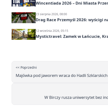
Wincentiada 2026 – Dni Miasta Prze
23 sierpnia 2026, 08:00
Drag Race Przemyśl 2026: wyścigi na
12 września 2026, 05:15
Mystictravel: Zamek w Łańcucie, Kr
<< Poprzedni
Majówka pod jaworem wraca do Hadli Szklarskich
W Birczy rusza uniwersytet bez in