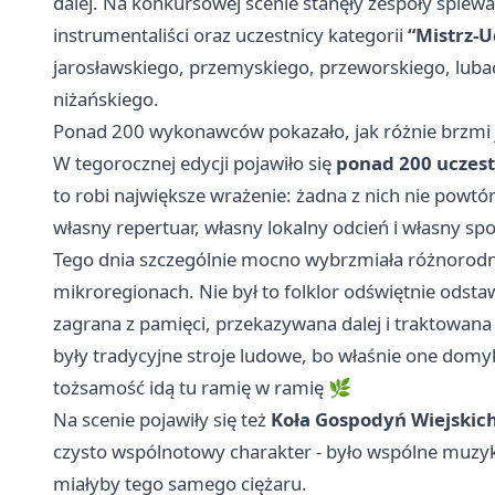
dalej. Na konkursowej scenie stanęły zespoły śpiewac
instrumentaliści oraz uczestnicy kategorii
“Mistrz-U
jarosławskiego, przemyskiego, przeworskiego, lubac
niżańskiego.
Ponad 200 wykonawców pokazało, jak różnie brzmi 
W tegorocznej edycji pojawiło się
ponad 200 uczes
to robi największe wrażenie: żadna z nich nie powtórz
własny repertuar, własny lokalny odcień i własny s
Tego dnia szczególnie mocno wybrzmiała różnorodn
mikroregionach. Nie był to folklor odświętnie odsta
zagrana z pamięci, przekazywana dalej i traktowa
były tradycyjne stroje ludowe, bo właśnie one domy
tożsamość idą tu ramię w ramię 🌿
Na scenie pojawiły się też
Koła Gospodyń Wiejskich
czysto wspólnotowy charakter - było wspólne muzyko
miałyby tego samego ciężaru.