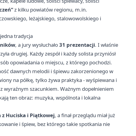
ze, kapele ludowe, soliści śpiewacy, soliści
czeń”
z kilku powiatów regionu, m.in.
zowskiego, leżajskiego, stalowowolskiego i
jedna tradycja
tników
, a jury wysłuchało
31 prezentacji
. I właśnie
yła drugiej. Każdy zespół i każdy solista przyniósł
posób opowiadania o miejscu, z którego pochodzi.
ość dawnych melodii i śpiewu zakorzenionego w
wiony na półkę, tylko żywa praktyka - wyśpiewana i
na z wyraźnym szacunkiem. Ważnym dopełnieniem
kają ten obraz: muzyka, wspólnota i lokalna
 z Huciska i Piątkowej
, a finał przeglądu miał już
wanie i śpiew, bez którego takie spotkania nie