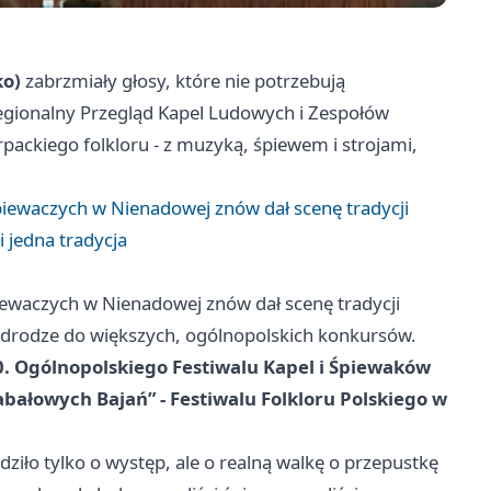
ko)
zabrzmiały głosy, które nie potrzebują
egionalny Przegląd Kapel Ludowych i Zespołów
ackiego folkloru - z muzyką, śpiewem i strojami,
iewaczych w Nienadowej znów dał scenę tradycji
 jedna tradycja
ewaczych w Nienadowej znów dał scenę tradycji
a drodze do większych, ogólnopolskich konkursów.
0. Ogólnopolskiego Festiwalu Kapel i Śpiewaków
abałowych Bajań” - Festiwalu Folkloru Polskiego w
ziło tylko o występ, ale o realną walkę o przepustkę