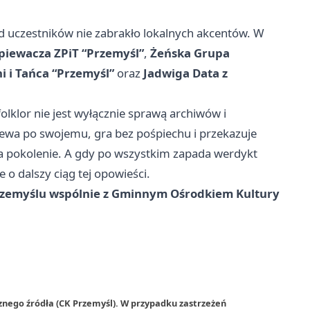
d uczestników nie zabrakło lokalnych akcentów. W
piewacza ZPiT “Przemyśl”
,
Żeńska Grupa
i i Tańca “Przemyśl”
oraz
Jadwiga Data z
folklor nie jest wyłącznie sprawą archiwów i
iewa po swojemu, gra bez pośpiechu i przekazuje
 na pokolenie. A gdy po wszystkim zapada werdykt
e o dalszy ciąg tej opowieści.
rzemyślu wspólnie z Gminnym Ośrodkiem Kultury
znego źródła (CK Przemyśl). W przypadku zastrzeżeń