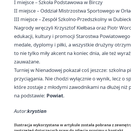
I miejsce – Szkoła Podstawowa w Birczy
II miejsce – Oddział Mistrzostwa Sportowego w Orła
III miejsce – Zespół Szkolno-Przedszkolny w Dubiec
Nagrody wręczyli Krzysztof Kiełbasa oraz Piotr Wor
edukacji, kultury i promocji Starostwa Powiatowego 
medale, dyplomy i piłki, a wszystkie drużyny otrzy
to nie tylko miły akcent na koniec dnia, ale też wyra
zauważane.
Turniej w Nienadowej pokazał coś jeszcze: szkolna
przyciągania. Nie chodzi wyłącznie o wynik, lecz o s
które zostaje z młodymi zawodnikami na dłużej niż 
na podstawie:
Powiat
.
Autor:
krystian
Ilustracja wykorzystana w artykule została pobrana z zewnęt
zastrzeżeń dotyczących praw do zdjęcia prosimy o
kontakt
.