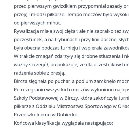
przed pierwszym gwizdkiem przypomniał zasady org
przejęli młodzi piłkarze. Tempo meczów było wysoki
od pierwszych minut.
Rywalizacja miała swój ciężar, ale nie zabrakło też
poczęstunek, a na trybunach i przy linii bocznej sł
była obecna podczas turnieju i wspierała zawodnikó
W trakcie zmagań zdarzyły się drobne stłuczenia i nie
ważny szczegół, bo pokazuje, że dla uczestników turni
radzenia sobie z presją.
Bircza sięgnęła po puchar, a podium zamknęło mocn
Po rozegraniu wszystkich meczów wyłoniono najleps
Szkoły Podstawowej w Birczy, która zakończyła turni
piłkarze z Oddziału Mistrzostwa Sportowego w Orłac
Przedszkolnemu w Dubiecku.
Końcowa klasyfikacja wyglądała następująco: