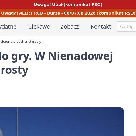
Uwaga! Upał (komunikat RSO)
Uwaga! ALERT RCB - Burze - 06/07.08.2026 (komunikat RSO)
ydatne
Ciekawe
Zobacz
Kontakt
alczono o puchar starosty
do gry. W Nienadowej
rosty