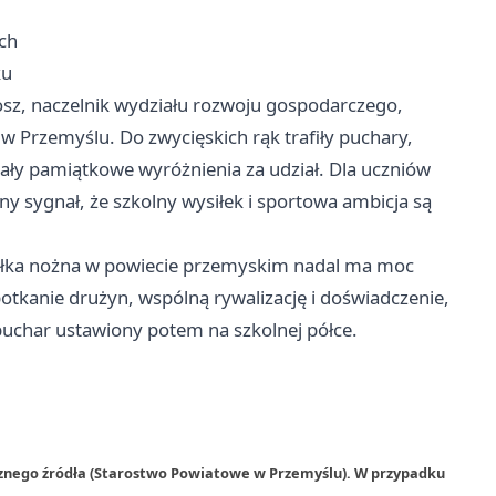
ch
ku
osz, naczelnik wydziału rozwoju gospodarczego,
w Przemyślu. Do zwycięskich rąk trafiły puchary,
mały pamiątkowe wyróżnienia za udział. Dla uczniów
źny sygnał, że szkolny wysiłek i sportowa ambicja są
 piłka nożna w powiecie przemyskim nadal ma moc
potkanie drużyn, wspólną rywalizację i doświadczenie,
puchar ustawiony potem na szkolnej półce.
rznego źródła (Starostwo Powiatowe w Przemyślu). W przypadku