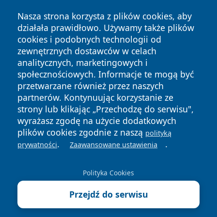
Nasza strona korzysta z plików cookies, aby
działała prawidłowo. Używamy także plików
cookies i podobnych technologii od
zewnętrznych dostawców w celach
Copyright © 2026 przemyslonline.pl Wszystkie prawa
analitycznych, marketingowych i
zastrzeżone.
społecznościowych. Informacje te mogą być
przetwarzane również przez naszych
partnerów. Kontynuując korzystanie ze
Polityka
Polityka
News
Autorzy
strony lub klikając „Przechodzę do serwisu",
Prywatności
Cookies
wyrażasz zgodę na użycie dodatkowych
plików cookies zgodnie z naszą
polityką
.
.
prywatności
Zaawansowane ustawienia
Polityka Cookies
Przejdź do serwisu