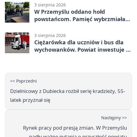
3 sierpnia 2026
W Przemyślu oddano hołd
powstańcom. Pamięć wybrzmiała
przy pomniku
3 sierpnia 2026
Ciężarówka dla uczniów i bus dla
wychowanków. Powiat inwestuje w
naukę
<< Poprzedni
Dzielnicowy z Dubiecka rozbił serię kradzieży, 55-
latek przyznał się
Następny >>
Rynek pracy pod presją zmian. W Przemyślu
padły ważne pytania o przyszłość powiatu