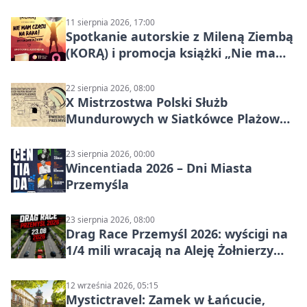
szutrach Karpat
11 sierpnia 2026, 17:00
Spotkanie autorskie z Mileną Ziembą
(KORĄ) i promocja książki „Nie mam
czasu na raka! Jestem zajęta życiem”
22 sierpnia 2026, 08:00
X Mistrzostwa Polski Służb
Mundurowych w Siatkówce Plażowej
w Przemyślu
23 sierpnia 2026, 00:00
Wincentiada 2026 – Dni Miasta
Przemyśla
23 sierpnia 2026, 08:00
Drag Race Przemyśl 2026: wyścigi na
1/4 mili wracają na Aleję Żołnierzy
Wyklętych
12 września 2026, 05:15
Mystictravel: Zamek w Łańcucie,