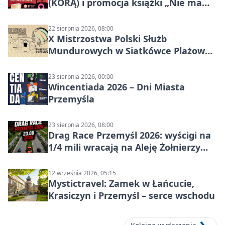
(KORĄ) i promocja książki „Nie mam
czasu na raka! Jestem zajęta życiem”
22 sierpnia 2026, 08:00
X Mistrzostwa Polski Służb
Mundurowych w Siatkówce Plażowej
w Przemyślu
23 sierpnia 2026, 00:00
Wincentiada 2026 – Dni Miasta
Przemyśla
23 sierpnia 2026, 08:00
Drag Race Przemyśl 2026: wyścigi na
1/4 mili wracają na Aleję Żołnierzy
Wyklętych
12 września 2026, 05:15
Mystictravel: Zamek w Łańcucie,
Krasiczyn i Przemyśl – serce wschodu