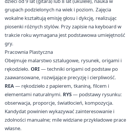
dzieci od 9 lat (gitara) lub 8 lat (ukulele), nauka w
grupach podzielonych na wiek i poziom. Zajęcia
wokalne kształtują emisję głosu i dykcję, realizując
piosenki różnych stylów. Przy zapisie na keyboard w
trakcie roku wymagana jest podstawowa umiejętność
gry.
Pracownia Plastyczna
Obejmuje malarstwo sztalugowe, rysunek, origami i
rękodzieło.
ORI
— techniki origami od podstaw po
zaawansowane, rozwijające precyzję i cierpliwość.
REA
— rękodzieło z papierem, tkaniną, filcem i
elementami naturalnymi.
RYS
— podstawy rysunku:
obserwacja, proporcje, światłocień, kompozycja.
Kandydat powinien wykazywać zainteresowanie i
zdolności manualne; mile widziane przykładowe prace
własne.