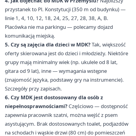
4. Jak dojechać do MDK w Przemyślu?
Najbliższy
przystanek to Pl. Konstytucji (350 m od budynku) —
linie 1, 4, 10, 12, 18, 24, 25, 27, 28, 38, A, B.
Placówka nie ma parkingu — polecamy dojazd
komunikacją miejską.
5. Czy są zajęcia dla dzieci w MDK?
Tak, większość
oferty skierowana jest do dzieci i młodzieży. Niektóre
grupy mają minimalny wiek (np. ukulele od 8 lat,
gitara od 9 lat), inne — wymagania wstępne
(znajomość języka, podstawy gry na instrumencie).
Szczegóły przy zapisach.
6. Czy MDK jest dostosowany dla osób z
niepełnosprawnościami?
Częściowo — dostępność
zapewnia pracownik szatni, można wejść z psem
asystującym. Brak dostosowanych toalet, podjazdów
na schodach i wąskie drzwi (80 cm) do pomieszczeń