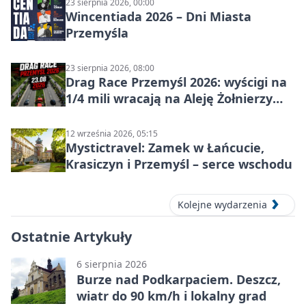
23 sierpnia 2026, 00:00
Wincentiada 2026 – Dni Miasta
Przemyśla
23 sierpnia 2026, 08:00
Drag Race Przemyśl 2026: wyścigi na
1/4 mili wracają na Aleję Żołnierzy
Wyklętych
12 września 2026, 05:15
Mystictravel: Zamek w Łańcucie,
Krasiczyn i Przemyśl – serce wschodu
Kolejne wydarzenia
Ostatnie Artykuły
6 sierpnia 2026
Burze nad Podkarpaciem. Deszcz,
wiatr do 90 km/h i lokalny grad