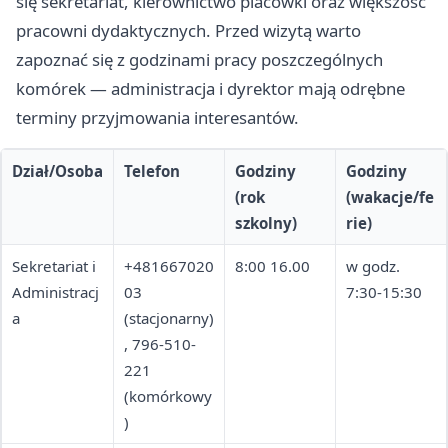
się sekretariat, kierownictwo placówki oraz większość
pracowni dydaktycznych. Przed wizytą warto
zapoznać się z godzinami pracy poszczególnych
komórek — administracja i dyrektor mają odrębne
terminy przyjmowania interesantów.
Dział/Osoba
Telefon
Godziny
Godziny
(rok
(wakacje/fe
szkolny)
rie)
Sekretariat i
+481667020
8:00 16.00
w godz.
Administracj
03
7:30-15:30
a
(stacjonarny)
, 796-510-
221
(komórkowy
)