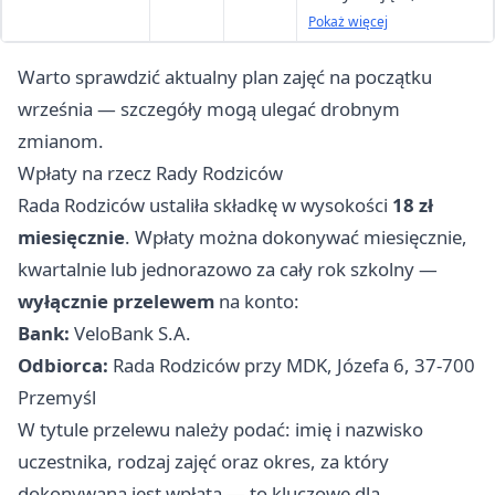
kontynuująca)
B
16:35 — Gr. B
Pokaż więcej
kontynuująca, 16:40
Warto sprawdzić aktualny plan zajęć na początku
17:25 — Gr. A
września — szczegóły mogą ulegać drobnym
początkująca
zmianom.
Wpłaty na rzecz Rady Rodziców
Rada Rodziców ustaliła składkę w wysokości
18 zł
miesięcznie
. Wpłaty można dokonywać miesięcznie,
kwartalnie lub jednorazowo za cały rok szkolny —
wyłącznie przelewem
na konto:
Bank:
VeloBank S.A.
Odbiorca:
Rada Rodziców przy MDK, Józefa 6, 37-700
Przemyśl
W tytule przelewu należy podać: imię i nazwisko
uczestnika, rodzaj zajęć oraz okres, za który
dokonywana jest wpłata — to kluczowe dla