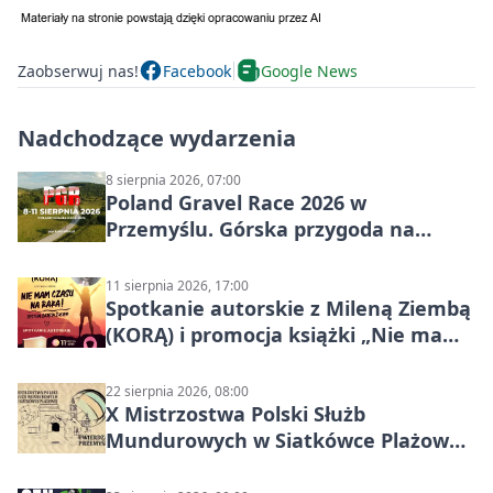
Zaobserwuj nas!
Facebook
Google News
Nadchodzące wydarzenia
8 sierpnia 2026, 07:00
Poland Gravel Race 2026 w
Przemyślu. Górska przygoda na
szutrach Karpat
11 sierpnia 2026, 17:00
Spotkanie autorskie z Mileną Ziembą
(KORĄ) i promocja książki „Nie mam
czasu na raka! Jestem zajęta życiem”
22 sierpnia 2026, 08:00
X Mistrzostwa Polski Służb
Mundurowych w Siatkówce Plażowej
w Przemyślu