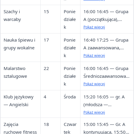
początkująca, 16:40
Szachy i
15
Ponie
16:00 16:45 — Grupa
17:25 — Grupa C
warcaby
działe
A (początkująca),
kontynuująca młodsza
k
16:50 17:35 — Grupa
Pokaż więcej
B (początkująca),
Nauka śpiewu i
17
Ponie
16:40 17:25 — Grupa
17:40 18:25 — Grupa
grupy wokalne
działe
A zaawansowana,
C (początkująca),
k
17:30 18:15 — Grupa
Pokaż więcej
18:30 19:15 — Grupa
A zaawansowana
D (zaawansowana)
Malarstwo
22
Ponie
16:00 16:45 — Grupa
sztalugowe
działe
Średniozaawansowan
k
a A, 16:50 17:35 —
Pokaż więcej
Grupa
Klub językowy
4
Środa
15:20 16:05 — gr. A
Średniozaawansowan
— Angielski
(młodsza —
a B, 17:40 18:25 —
początkująca), 16:10
Pokaż więcej
Grupa Zaawansowana
16:55 — gr. B
A, 18:30 19:15 —
Zajęcia
18
Czwar
15:00 15:45 — Gr. A
(młodsza —
Grupa Zaawansowana
ruchowe fitness
tek
kontynuująca, 15:50