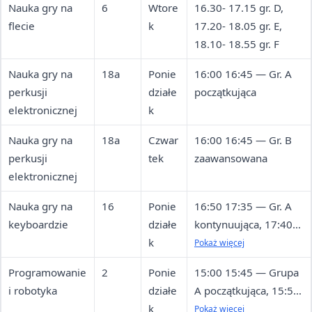
Nauka gry na
6
Wtore
16.30- 17.15 gr. D,
flecie
k
17.20- 18.05 gr. E,
18.10- 18.55 gr. F
Nauka gry na
18a
Ponie
16:00 16:45 — Gr. A
perkusji
działe
początkująca
elektronicznej
k
Nauka gry na
18a
Czwar
16:00 16:45 — Gr. B
perkusji
tek
zaawansowana
elektronicznej
Nauka gry na
16
Ponie
16:50 17:35 — Gr. A
keyboardzie
działe
kontynuująca, 17:40
k
18:25 — gr. B
Pokaż więcej
początkująca
Programowanie
2
Ponie
15:00 15:45 — Grupa
i robotyka
działe
A początkująca, 15:50
k
16:35 — Grupa B
Pokaż więcej