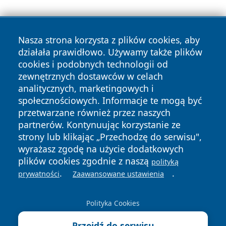
Nasza strona korzysta z plików cookies, aby
działała prawidłowo. Używamy także plików
cookies i podobnych technologii od
zewnętrznych dostawców w celach
Copyright © 2026 przemyslonline.pl Wszystkie prawa
analitycznych, marketingowych i
zastrzeżone.
społecznościowych. Informacje te mogą być
przetwarzane również przez naszych
partnerów. Kontynuując korzystanie ze
Polityka
Polityka
News
Autorzy
strony lub klikając „Przechodzę do serwisu",
Prywatności
Cookies
wyrażasz zgodę na użycie dodatkowych
plików cookies zgodnie z naszą
polityką
.
.
prywatności
Zaawansowane ustawienia
Polityka Cookies
Przejdź do serwisu