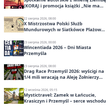
(KORĄ) i promocja książki „Nie mam
czasu na raka! Jestem zajęta życiem”
22 sierpnia 2026, 08:00
X Mistrzostwa Polski Służb
Mundurowych w Siatkówce Plażowej
w Przemyślu
23 sierpnia 2026, 00:00
Wincentiada 2026 – Dni Miasta
Przemyśla
23 sierpnia 2026, 08:00
Drag Race Przemyśl 2026: wyścigi na
1/4 mili wracają na Aleję Żołnierzy
Wyklętych
12 września 2026, 05:15
Mystictravel: Zamek w Łańcucie,
Krasiczyn i Przemyśl – serce wschodu