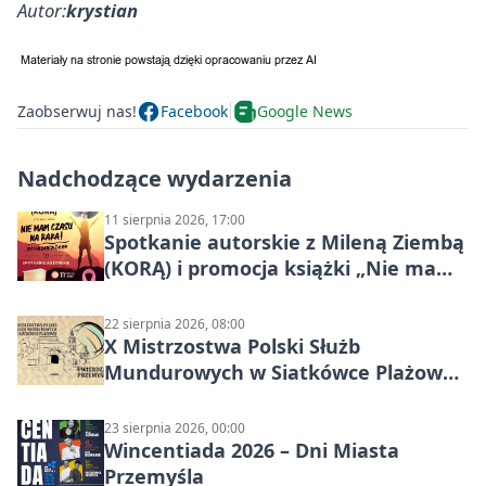
Autor:
krystian
Zaobserwuj nas!
Facebook
Google News
Nadchodzące wydarzenia
11 sierpnia 2026, 17:00
Spotkanie autorskie z Mileną Ziembą
(KORĄ) i promocja książki „Nie mam
czasu na raka! Jestem zajęta życiem”
22 sierpnia 2026, 08:00
X Mistrzostwa Polski Służb
Mundurowych w Siatkówce Plażowej
w Przemyślu
23 sierpnia 2026, 00:00
Wincentiada 2026 – Dni Miasta
Przemyśla