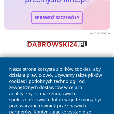
SPRAWDŹ SZCZEGÓŁY
autopromocja
Nasza strona korzysta z plików cookies, aby
działała prawidłowo. Używamy także plików
cookies i podobnych technologii od
zewnętrznych dostawców w celach
Copyright © 2026 przemyslonline.pl Wszystkie prawa
analitycznych, marketingowych i
zastrzeżone.
społecznościowych. Informacje te mogą być
przetwarzane również przez naszych
partnerów. Kontynuując korzystanie ze
Polityka
Polityka