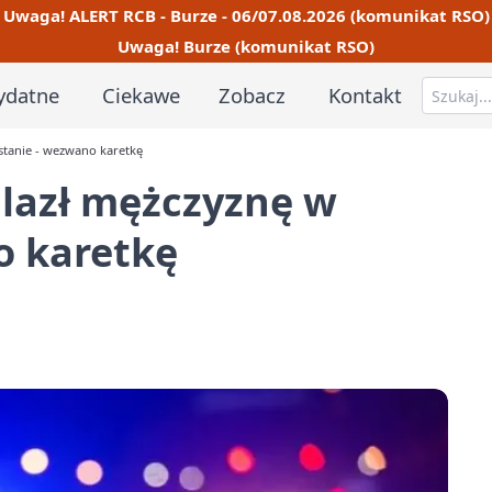
Uwaga! ALERT RCB - Burze - 06/07.08.2026 (komunikat RSO)
Uwaga! Burze (komunikat RSO)
ydatne
Ciekawe
Zobacz
Kontakt
stanie - wezwano karetkę
alazł mężczyznę w
o karetkę