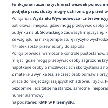
Funkcjonariusze natychmiast wezwali pomoc medyc
podjęte przez służby mogły uchronić go przed 
Policjanci z
Wydziału Wywiadowczo - Interwencyjn
patrolowali miejsca, gdzie mogą przebywać osoby
budynku na ul. Słowackiego zauważyli mężczyznę, kt
Ze względu na niską temperaturę i ryzyko wychłodz
47-latek został przewieziony do szpitala.
Policja prowadzi wzmożone kontrole pustostanów, a
miejsc, gdzie mogą przebywać osoby zagrożone kr
napotkane osoby o możliwościach skorzystania z no
Z materiału wynika też, że część osób odmawia przy
wraca do miejsc zagrażających ich zdrowiu i życiu. P
bezdomne, lecz także na starsze, samotne i niepora
numer alarmowy.
na podstawie:
KMP w Przemyślu
.