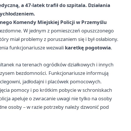
zną, a 47-latek trafił do szpitala. Działania
wychłodzeniem.
ego Komendy Miejskiej Policji w Przemyślu
 bezdomne. W jednym z pomieszczeń opuszczonego
óry miał problemy z poruszaniem się i był osłabiony.
enia funkcjonariusze wezwali
karetkę pogotowia
.
ltanek na terenach ogródków działkowych i innych
yzysem bezdomności. Funkcjonariusze informują
clegowni, jadłodajni i placówek pomocowych.
jęcia pomocy i po krótkim pobycie w schroniskach
olicja apeluje o zwracanie uwagi nie tylko na osoby
dne osoby – w razie potrzeby należy dzwonić pod