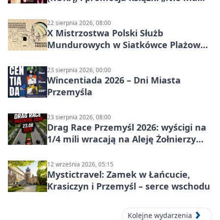
czasu na raka! Jestem zajęta życiem”
22 sierpnia 2026, 08:00
X Mistrzostwa Polski Służb
Mundurowych w Siatkówce Plażowej
w Przemyślu
23 sierpnia 2026, 00:00
Wincentiada 2026 – Dni Miasta
Przemyśla
23 sierpnia 2026, 08:00
Drag Race Przemyśl 2026: wyścigi na
1/4 mili wracają na Aleję Żołnierzy
Wyklętych
12 września 2026, 05:15
Mystictravel: Zamek w Łańcucie,
Krasiczyn i Przemyśl – serce wschodu
Kolejne wydarzenia