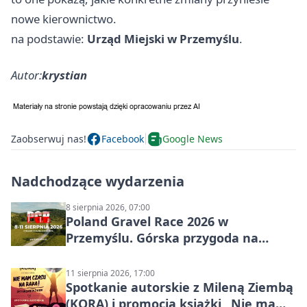
nowe kierownictwo.
na podstawie:
Urząd Miejski w Przemyślu
.
Autor:
krystian
Zaobserwuj nas!
Facebook
Google News
Nadchodzące wydarzenia
8 sierpnia 2026, 07:00
Poland Gravel Race 2026 w
Przemyślu. Górska przygoda na
szutrach Karpat
11 sierpnia 2026, 17:00
Spotkanie autorskie z Mileną Ziembą
(KORĄ) i promocja książki „Nie mam