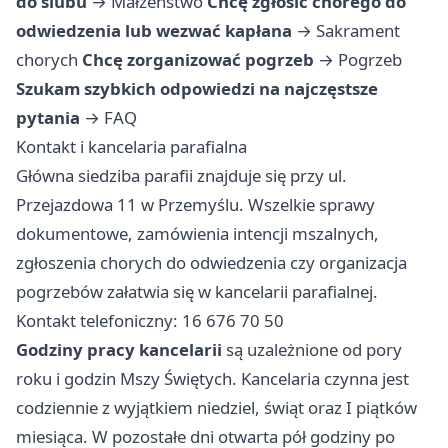
do ślubu
→
Małżeństwo
Chcę zgłosić chorego do
odwiedzenia lub wezwać kapłana
→
Sakrament
chorych
Chcę zorganizować pogrzeb
→
Pogrzeb
Szukam szybkich odpowiedzi na najczęstsze
pytania
→
FAQ
Kontakt i kancelaria parafialna
Główna siedziba parafii znajduje się przy ul.
Przejazdowa 11 w Przemyślu. Wszelkie sprawy
dokumentowe, zamówienia intencji mszalnych,
zgłoszenia chorych do odwiedzenia czy organizacja
pogrzebów załatwia się w kancelarii parafialnej.
Kontakt telefoniczny: 16 676 70 50
Godziny pracy kancelarii
są uzależnione od pory
roku i godzin Mszy Świętych. Kancelaria czynna jest
codziennie z wyjątkiem niedziel, świąt oraz I piątków
miesiąca. W pozostałe dni otwarta pół godziny po