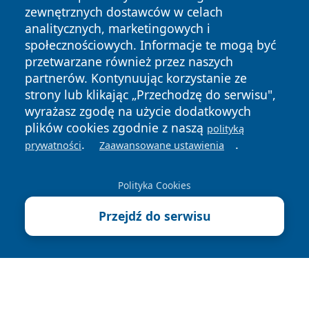
zewnętrznych dostawców w celach
analitycznych, marketingowych i
społecznościowych. Informacje te mogą być
przetwarzane również przez naszych
Copyright © 2026 przemyslonline.pl Wszystkie prawa
partnerów. Kontynuując korzystanie ze
zastrzeżone.
strony lub klikając „Przechodzę do serwisu",
wyrażasz zgodę na użycie dodatkowych
plików cookies zgodnie z naszą
polityką
Polityka
Polityka
.
.
News
Autorzy
prywatności
Zaawansowane ustawienia
Prywatności
Cookies
Polityka Cookies
Przejdź do serwisu