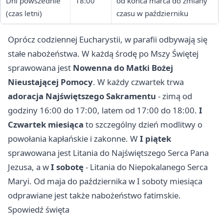
Dni powszednie
18:00
od końca marca do zmiany
(czas letni)
czasu w październiku
Oprócz codziennej Eucharystii, w parafii odbywają się
stałe nabożeństwa. W każdą środę po Mszy Świętej
sprawowana jest
Nowenna do Matki Bożej
Nieustającej Pomocy
. W każdy czwartek trwa
adoracja Najświętszego Sakramentu
- zimą od
godziny 16:00 do 17:00, latem od 17:00 do 18:00.
I
Czwartek miesiąca
to szczególny dzień modlitwy o
powołania kapłańskie i zakonne. W
I piątek
sprawowana jest Litania do Najświętszego Serca Pana
Jezusa, a w
I sobotę
- Litania do Niepokalanego Serca
Maryi. Od maja do października w I soboty miesiąca
odprawiane jest także nabożeństwo fatimskie.
Spowiedź święta