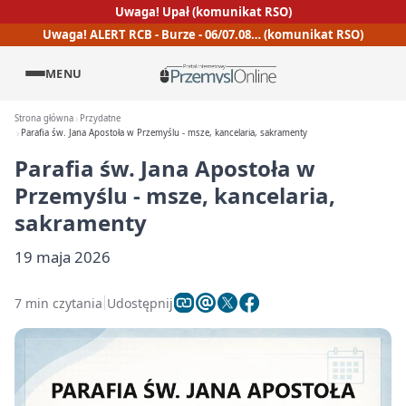
Uwaga! Upał (komunikat RSO)
Uwaga! ALERT RCB - Burze - 06/07.08… (komunikat RSO)
MENU
Strona główna
Przydatne
Parafia św. Jana Apostoła w Przemyślu - msze, kancelaria, sakramenty
Parafia św. Jana Apostoła w
Przemyślu - msze, kancelaria,
sakramenty
19 maja 2026
7 min czytania
Udostępnij