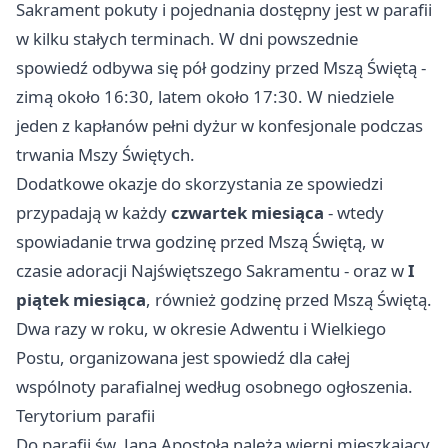
Sakrament pokuty i pojednania dostępny jest w parafii
w kilku stałych terminach. W dni powszednie
spowiedź odbywa się pół godziny przed Mszą Świętą -
zimą około 16:30, latem około 17:30. W niedziele
jeden z kapłanów pełni dyżur w konfesjonale podczas
trwania Mszy Świętych.
Dodatkowe okazje do skorzystania ze spowiedzi
przypadają w każdy
czwartek miesiąca
- wtedy
spowiadanie trwa godzinę przed Mszą Świętą, w
czasie adoracji Najświętszego Sakramentu - oraz w
I
piątek miesiąca
, również godzinę przed Mszą Świętą.
Dwa razy w roku, w okresie Adwentu i Wielkiego
Postu, organizowana jest spowiedź dla całej
wspólnoty parafialnej według osobnego ogłoszenia.
Terytorium parafii
Do parafii św. Jana Apostoła należą wierni mieszkający