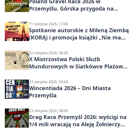
Poland Gravel Race 2026 w
Przemyślu. Górska przygoda na
szutrach Karpat
11 sierpnia 2026, 17:00
Spotkanie autorskie z Mileną Ziembą
(KORĄ) i promocja książki „Nie mam
czasu na raka! Jestem zajęta życiem”
22 sierpnia 2026, 08:00
X Mistrzostwa Polski Służb
Mundurowych w Siatkówce Plażowej
w Przemyślu
23 sierpnia 2026, 00:00
Wincentiada 2026 – Dni Miasta
Przemyśla
23 sierpnia 2026, 08:00
Drag Race Przemyśl 2026: wyścigi na
1/4 mili wracają na Aleję Żołnierzy
Wyklętych