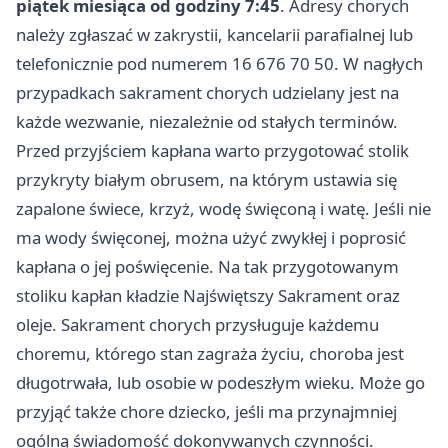
piątek miesiąca od godziny 7:45
. Adresy chorych
należy zgłaszać w zakrystii, kancelarii parafialnej lub
telefonicznie pod numerem 16 676 70 50. W nagłych
przypadkach sakrament chorych udzielany jest na
każde wezwanie, niezależnie od stałych terminów.
Przed przyjściem kapłana warto przygotować stolik
przykryty białym obrusem, na którym ustawia się
zapalone świece, krzyż, wodę święconą i watę. Jeśli nie
ma wody święconej, można użyć zwykłej i poprosić
kapłana o jej poświęcenie. Na tak przygotowanym
stoliku kapłan kładzie Najświętszy Sakrament oraz
oleje. Sakrament chorych przysługuje każdemu
choremu, którego stan zagraża życiu, choroba jest
długotrwała, lub osobie w podeszłym wieku. Może go
przyjąć także chore dziecko, jeśli ma przynajmniej
ogólną świadomość dokonywanych czynności.