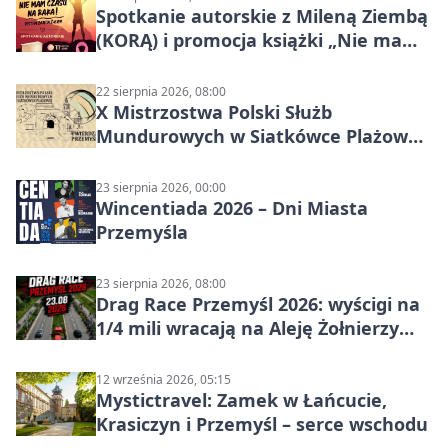
Spotkanie autorskie z Mileną Ziembą
(KORĄ) i promocja książki „Nie mam
czasu na raka! Jestem zajęta życiem”
22 sierpnia 2026, 08:00
X Mistrzostwa Polski Służb
Mundurowych w Siatkówce Plażowej
w Przemyślu
23 sierpnia 2026, 00:00
Wincentiada 2026 – Dni Miasta
Przemyśla
23 sierpnia 2026, 08:00
Drag Race Przemyśl 2026: wyścigi na
1/4 mili wracają na Aleję Żołnierzy
Wyklętych
12 września 2026, 05:15
Mystictravel: Zamek w Łańcucie,
Krasiczyn i Przemyśl – serce wschodu