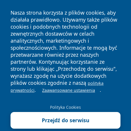
Nasza strona korzysta z plików cookies, aby
działała prawidłowo. Używamy także plików
cookies i podobnych technologii od
zewnętrznych dostawców w celach
Copyright © 2026 przemyslonline.pl Wszystkie prawa
analitycznych, marketingowych i
zastrzeżone.
społecznościowych. Informacje te mogą być
przetwarzane również przez naszych
partnerów. Kontynuując korzystanie ze
Polityka
Polityka
News
Autorzy
strony lub klikając „Przechodzę do serwisu",
Prywatności
Cookies
wyrażasz zgodę na użycie dodatkowych
plików cookies zgodnie z naszą
polityką
.
.
prywatności
Zaawansowane ustawienia
Polityka Cookies
Przejdź do serwisu