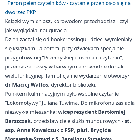
Peron pełen czytelników - czytanie przeniosło się na
dworzec PKP
Książki wymieniasz, korowodem przechodzisz - czyli
jak wyglądała inauguracja
Dzień zaczął się od bookcrossingu - dzieci wymieniały
się książkami, a potem, przy dźwiękach specjalnie
przygotowanej “Przemyskiej piosenki o czytaniu”,
przemaszerowały w barwnym korowodzie do sali
wielofunkcyjnej. Tam oficjalnie wydarzenie otworzył
dr Maciej Waltoś
, dyrektor biblioteki.
Punktem kulminacyjnym było wspólne czytanie
“Lokomotywy” Juliana Tuwima. Do mikrofonu zasiadła
niezwykła mieszanka:
wiceprezydent Bartłomiej
Barszczak
, przedstawiciele służb mundurowych -
st.
asp. Anna Kowalczuk z PSP
,
plut. Brygida
Morawska-Szmyd z 5. Batalionu Strzelców