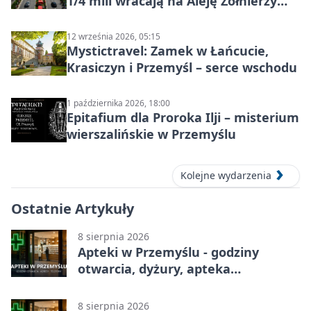
1/4 mili wracają na Aleję Żołnierzy
Wyklętych
12 września 2026, 05:15
Mystictravel: Zamek w Łańcucie,
Krasiczyn i Przemyśl – serce wschodu
1 października 2026, 18:00
Epitafium dla Proroka Ilji – misterium
wierszalińskie w Przemyślu
Kolejne wydarzenia
Ostatnie Artykuły
8 sierpnia 2026
Apteki w Przemyślu - godziny
otwarcia, dyżury, apteka
całodobowa
8 sierpnia 2026