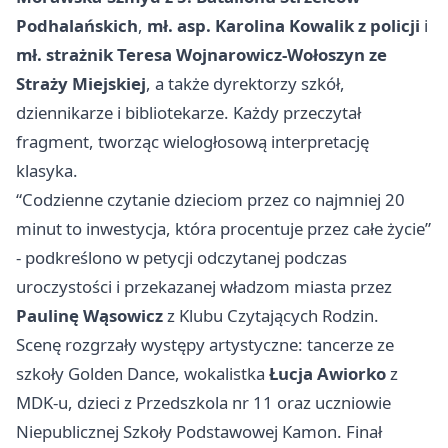
Podhalańskich
,
mł. asp. Karolina Kowalik z policji
i
mł. strażnik Teresa Wojnarowicz-Wołoszyn ze
Straży Miejskiej
, a także dyrektorzy szkół,
dziennikarze i bibliotekarze. Każdy przeczytał
fragment, tworząc wielogłosową interpretację
klasyka.
“Codzienne czytanie dzieciom przez co najmniej 20
minut to inwestycja, która procentuje przez całe życie”
- podkreślono w petycji odczytanej podczas
uroczystości i przekazanej władzom miasta przez
Paulinę Wąsowicz
z Klubu Czytających Rodzin.
Scenę rozgrzały występy artystyczne: tancerze ze
szkoły Golden Dance, wokalistka
Łucja Awiorko
z
MDK-u, dzieci z Przedszkola nr 11 oraz uczniowie
Niepublicznej Szkoły Podstawowej Kamon. Finał