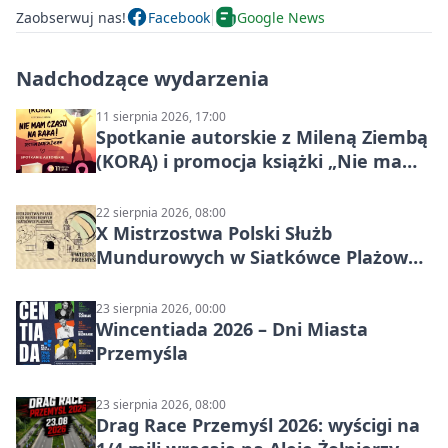
Zaobserwuj nas!
Facebook
Google News
Nadchodzące wydarzenia
11 sierpnia 2026, 17:00
Spotkanie autorskie z Mileną Ziembą
(KORĄ) i promocja książki „Nie mam
czasu na raka! Jestem zajęta życiem”
22 sierpnia 2026, 08:00
X Mistrzostwa Polski Służb
Mundurowych w Siatkówce Plażowej
w Przemyślu
23 sierpnia 2026, 00:00
Wincentiada 2026 – Dni Miasta
Przemyśla
23 sierpnia 2026, 08:00
Drag Race Przemyśl 2026: wyścigi na