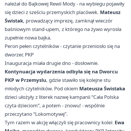
należał do Bajkowej Rewii Mody - na wybiegu pojawiły
się dzieci z sześciu przemyskich placówek.
Mateusz
Świstak
, prowadzący imprezę, zamknął wieczór
baśniowym stand-upem, z którego na żywo wyrosła
zupełnie nowa bajka.
Peron pełen czytelników - czytanie przeniosło się na
dworzec PKP
Inauguracja miała drugie dno - dosłownie.
Kontynuacja wydarzenia odbyła się na Dworcu
PKP w Przemyslu
, gdzie stawiło się kolejne stu
młodych czytelników. Pod okiem
Mateusza Świstaka
dzieci ułożyły z literek nazwę kampanii “Cała Polska
czyta dzieciom”, a potem - znowu! - wspólnie
przeczytano “Lokomotywę”.
Tym razem w akcję włączyli się pracownicy kolei:
Ewa
Majka
, menedżer dworca, konduktorzy PKP Intercity,