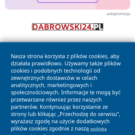
autopromocja
Nasza strona korzysta z plików cookies, aby
działała prawidłowo. Używamy także plików
cookies i podobnych technologii od
zewnętrznych dostawców w celach
Copyright © 2026 przemyslonline.pl Wszystkie prawa
analitycznych, marketingowych i
zastrzeżone.
społecznościowych. Informacje te mogą być
przetwarzane również przez naszych
partnerów. Kontynuując korzystanie ze
Polityka
Polityka
News
Autorzy
strony lub klikając „Przechodzę do serwisu",
Prywatności
Cookies
wyrażasz zgodę na użycie dodatkowych
plików cookies zgodnie z naszą
polityką