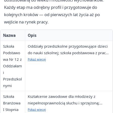
Każdy etap ma odrębny profil i przygotowuje do
kolejnych kroków — od pierwszych lat życia aż po
wejście na rynek pracy.
Nazwa
Opis
Szkoła
Oddziały przedszkolne przygotowujące dzieci
Podstawo
do nauki szkolnej; szkoła podstawowa z pracą
wa Nr 12 z
rewalidacyjną skupioną na rozwoju mowy i
Pokaż więcej
Oddziałam
niwelowaniu dysfunkcji. Przygotowanie do
i
egzaminu ósmoklasisty.
Przedszkol
nymi
Szkoła
Kształcenie zawodowe dla młodzieży z
Branżowa
niepełnosprawnością słuchu i sprzężoną;
I Stopnia
przygotowanie do egzaminu
Pokaż więcej