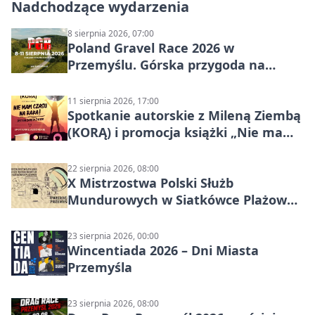
Nadchodzące wydarzenia
8 sierpnia 2026, 07:00
Poland Gravel Race 2026 w
Przemyślu. Górska przygoda na
szutrach Karpat
11 sierpnia 2026, 17:00
Spotkanie autorskie z Mileną Ziembą
(KORĄ) i promocja książki „Nie mam
czasu na raka! Jestem zajęta życiem”
22 sierpnia 2026, 08:00
X Mistrzostwa Polski Służb
Mundurowych w Siatkówce Plażowej
w Przemyślu
23 sierpnia 2026, 00:00
Wincentiada 2026 – Dni Miasta
Przemyśla
23 sierpnia 2026, 08:00