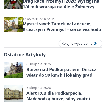
Drag Race Przemyśl 2026: wyścigi na
1/4 mili wracają na Aleję Żołnierzy
Wyklętych
12 września 2026, 05:15
Mystictravel: Zamek w Łańcucie,
Krasiczyn i Przemyśl – serce wschodu
Kolejne wydarzenia
Ostatnie Artykuły
6 sierpnia 2026
Burze nad Podkarpaciem. Deszcz,
wiatr do 90 km/h i lokalny grad
6 sierpnia 2026
Alert RCB dla Podkarpacia.
Nadchodzą burze, silny wiatr i
ulewy