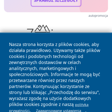
SPRAWDŹ SZCZEGÓŁY
autopromocja
Nasza strona korzysta z plików cookies, aby
działała prawidłowo. Używamy także plików
cookies i podobnych technologii od
zewnętrznych dostawców w celach
analitycznych, marketingowych i
społecznościowych. Informacje te mogą być
przetwarzane również przez naszych
Copyright © 2026 przemyslonline.pl Wszystkie prawa
partnerów. Kontynuując korzystanie ze
zastrzeżone.
strony lub klikając „Przechodzę do serwisu",
wyrażasz zgodę na użycie dodatkowych
plików cookies zgodnie z naszą
polityką
Polityka
Polityka
.
.
prywatności
Zaawansowane ustawienia
News
Autorzy