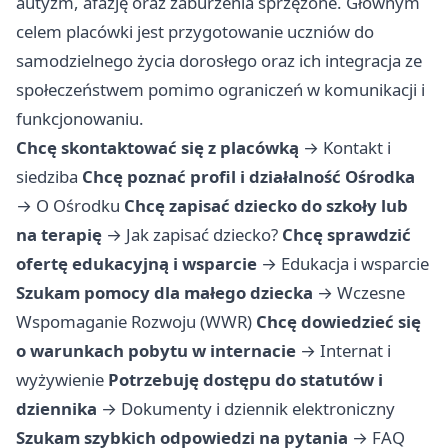
autyzm, afazję oraz zaburzenia sprzężone. Głównym
celem placówki jest przygotowanie uczniów do
samodzielnego życia dorosłego oraz ich integracja ze
społeczeństwem pomimo ograniczeń w komunikacji i
funkcjonowaniu.
Chcę skontaktować się z placówką
→
Kontakt i
siedziba
Chcę poznać profil i działalność Ośrodka
→
O Ośrodku
Chcę zapisać dziecko do szkoły lub
na terapię
→
Jak zapisać dziecko?
Chcę sprawdzić
ofertę edukacyjną i wsparcie
→
Edukacja i wsparcie
Szukam pomocy dla małego dziecka
→
Wczesne
Wspomaganie Rozwoju (WWR)
Chcę dowiedzieć się
o warunkach pobytu w internacie
→
Internat i
wyżywienie
Potrzebuję dostępu do statutów i
dziennika
→
Dokumenty i dziennik elektroniczny
Szukam szybkich odpowiedzi na pytania
→
FAQ