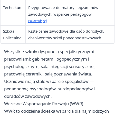
potwierdzającego kwalifikacje zawodowe.
Technikum
Przygotowanie do matury i egzaminów
Możliwość praktyk zagranicznych w UE.
zawodowych; wsparcie pedagogów,
psychologów, surdopedagogów i doradców
Pokaż więcej
zawodowych. Praktyki zagraniczne w
Szkoła
Kształcenie zawodowe dla osób dorosłych,
państwach UE.
Policealna
absolwentów szkół ponadpodstawowych.
Wszystkie szkoły dysponują specjalistycznymi
pracowniami: gabinetami logopedycznym i
psychologicznym, salą integracji sensorycznej,
pracownią ceramiki, salą poznawania świata.
Uczniowie mają stałe wsparcie specjalistów —
pedagogów, psychologów, surdopedagogów i
doradców zawodowych.
Wczesne Wspomaganie Rozwoju (WWR)
WWR to oddzielna ścieżka wsparcia dla najmłodszych