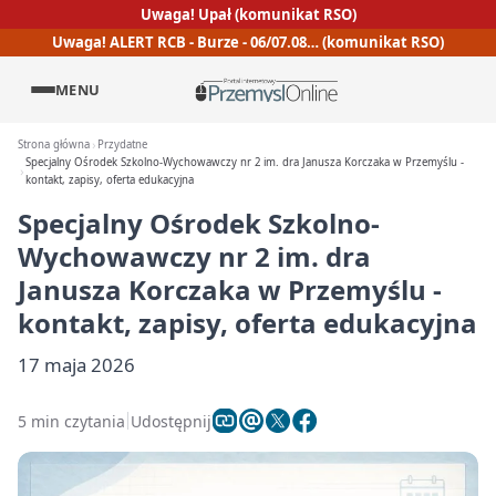
Uwaga! Upał (komunikat RSO)
Uwaga! ALERT RCB - Burze - 06/07.08… (komunikat RSO)
MENU
Strona główna
Przydatne
Specjalny Ośrodek Szkolno-Wychowawczy nr 2 im. dra Janusza Korczaka w Przemyślu -
kontakt, zapisy, oferta edukacyjna
Specjalny Ośrodek Szkolno-
Wychowawczy nr 2 im. dra
Janusza Korczaka w Przemyślu -
kontakt, zapisy, oferta edukacyjna
17 maja 2026
5 min czytania
Udostępnij