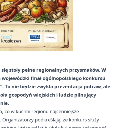
się stoły pełne regionalnych przysmaków. W
m wojewódzki finał ogólnopolskiego konkursu
. To nie będzie zwykła prezentacja potraw, ale
oła gospodyń wiejskich i ludzie pilnujący
nie.
 co w kuchni regionu najcenniejsze –
 Organizatorzy podkreślają, że konkurs służy
robów, które od lat budują kulinarną tożsamość