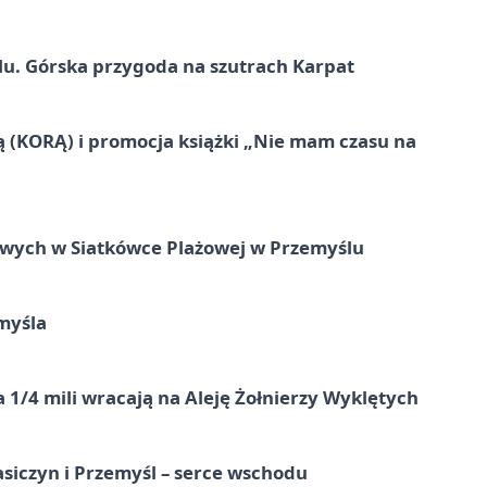
u. Górska przygoda na szutrach Karpat
ą (KORĄ) i promocja książki „Nie mam czasu na
owych w Siatkówce Plażowej w Przemyślu
myśla
 1/4 mili wracają na Aleję Żołnierzy Wyklętych
asiczyn i Przemyśl – serce wschodu