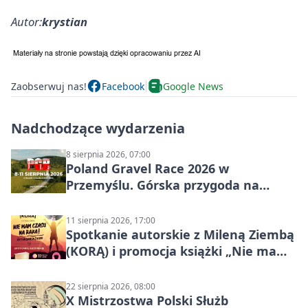
Autor:
krystian
Zaobserwuj nas!
Facebook
Google News
Nadchodzące wydarzenia
8 sierpnia 2026, 07:00
Poland Gravel Race 2026 w
Przemyślu. Górska przygoda na
szutrach Karpat
11 sierpnia 2026, 17:00
Spotkanie autorskie z Mileną Ziembą
(KORĄ) i promocja książki „Nie mam
czasu na raka! Jestem zajęta życiem”
22 sierpnia 2026, 08:00
X Mistrzostwa Polski Służb