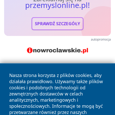
przemyslonline.pl!
SPRAWDŹ SZCZEGÓŁY
autopromocja
Nasza strona korzysta z plików cookies, aby
działała prawidłowo. Używamy także plików
cookies i podobnych technologii od
zewnętrznych dostawców w celach
Copyright © 2026 przemyslonline.pl Wszystkie prawa
analitycznych, marketingowych i
zastrzeżone.
społecznościowych. Informacje te mogą być
przetwarzane również przez naszych