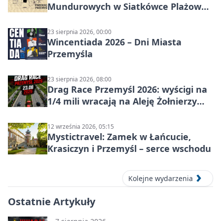
Mundurowych w Siatkówce Plażowej
w Przemyślu
23 sierpnia 2026, 00:00
Wincentiada 2026 – Dni Miasta
Przemyśla
23 sierpnia 2026, 08:00
Drag Race Przemyśl 2026: wyścigi na
1/4 mili wracają na Aleję Żołnierzy
Wyklętych
12 września 2026, 05:15
Mystictravel: Zamek w Łańcucie,
Krasiczyn i Przemyśl – serce wschodu
Kolejne wydarzenia
Ostatnie Artykuły