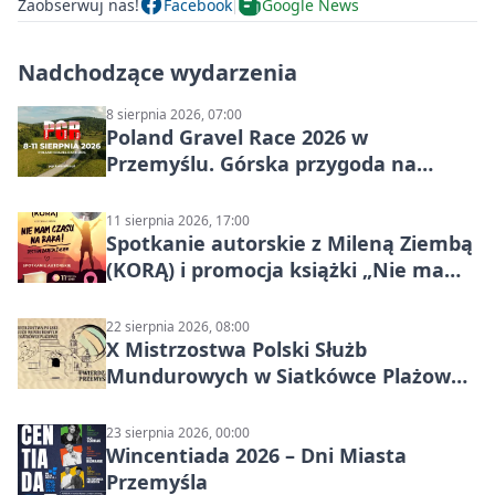
Zaobserwuj nas!
Facebook
Google News
Nadchodzące wydarzenia
8 sierpnia 2026, 07:00
Poland Gravel Race 2026 w
Przemyślu. Górska przygoda na
szutrach Karpat
11 sierpnia 2026, 17:00
Spotkanie autorskie z Mileną Ziembą
(KORĄ) i promocja książki „Nie mam
czasu na raka! Jestem zajęta życiem”
22 sierpnia 2026, 08:00
X Mistrzostwa Polski Służb
Mundurowych w Siatkówce Plażowej
w Przemyślu
23 sierpnia 2026, 00:00
Wincentiada 2026 – Dni Miasta
Przemyśla