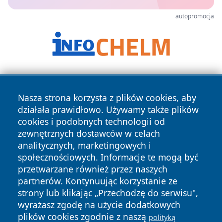
autopromocja
Nasza strona korzysta z plików cookies, aby
działała prawidłowo. Używamy także plików
cookies i podobnych technologii od
zewnętrznych dostawców w celach
Copyright © 2026 przemyslonline.pl Wszystkie prawa
analitycznych, marketingowych i
zastrzeżone.
społecznościowych. Informacje te mogą być
przetwarzane również przez naszych
partnerów. Kontynuując korzystanie ze
Polityka
Polityka
News
Autorzy
strony lub klikając „Przechodzę do serwisu",
Prywatności
Cookies
wyrażasz zgodę na użycie dodatkowych
plików cookies zgodnie z naszą
polityką