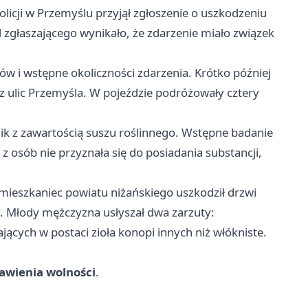
licji w Przemyślu przyjął zgłoszenie o uszkodzeniu
d zgłaszającego wynikało, że zdarzenie miało związek
ków i wstępne okoliczności zdarzenia. Krótko później
 z ulic Przemyśla. W pojeździe podróżowały cztery
nik z zawartością suszu roślinnego. Wstępne badanie
z osób nie przyznała się do posiadania substancji,
mieszkaniec powiatu niżańskiego uszkodził drzwi
o. Młody mężczyzna usłyszał dwa zarzuty:
ących w postaci zioła konopi innych niż włókniste.
bawienia wolności
.