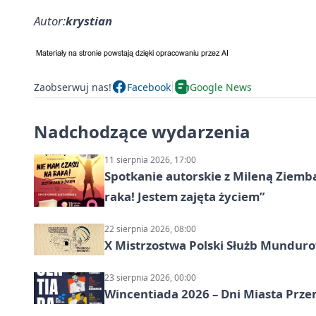
Autor:
krystian
Zaobserwuj nas!
Facebook
Google News
Nadchodzące wydarzenia
11 sierpnia 2026, 17:00
Spotkanie autorskie z Mileną Ziemb
raka! Jestem zajęta życiem”
22 sierpnia 2026, 08:00
X Mistrzostwa Polski Służb Mundur
23 sierpnia 2026, 00:00
Wincentiada 2026 – Dni Miasta Prze