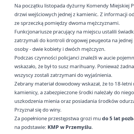
Na początku listopada dyżurny Komendy Miejskiej Po
drzwi wejściowych jednej z kamienic. Z informacji o
ze sprzeczką pomiędzy dwoma mężczyznami.
Funkcjonariusze pracujący na miejscu ustalili świad
zatrzymali do kontroli drogowej peugeota na jednej
osoby - dwie kobiety i dwóch mężczyzn.
Podczas czynności policjanci znaleźli w aucie pojem
wskazało, że był to susz marihuany. Ponieważ żadna 
wszyscy zostali zatrzymani do wyjaśnienia.
Zebrany materiał dowodowy wskazał, że to 18‑letni 
kamienicy, a zabezpieczone środki należały do nieg
uszkodzenia mienia oraz posiadania środków odurzaj
Przyznał się do winy.
Za popełnione przestępstwa grozi mu
do 5 lat poz
na podstawie:
KMP w Przemyślu
.