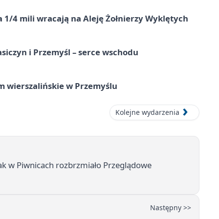
 1/4 mili wracają na Aleję Żołnierzy Wyklętych
asiczyn i Przemyśl – serce wschodu
um wierszalińskie w Przemyślu
Kolejne wydarzenia
k w Piwnicach rozbrzmiało Przeglądowe
Następny >>