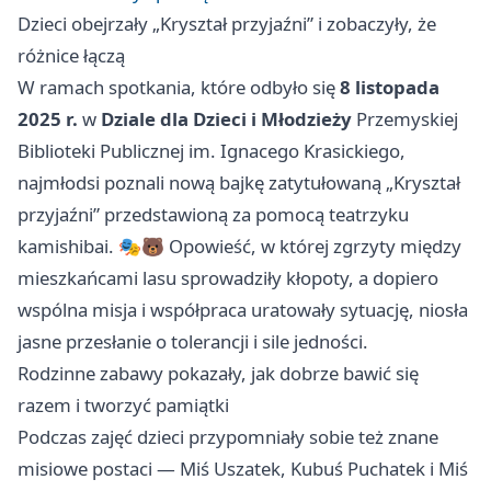
Dzieci obejrzały „Kryształ przyjaźni” i zobaczyły, że
różnice łączą
W ramach spotkania, które odbyło się
8 listopada
2025 r.
w
Dziale dla Dzieci i Młodzieży
Przemyskiej
Biblioteki Publicznej im. Ignacego Krasickiego,
najmłodsi poznali nową bajkę zatytułowaną „Kryształ
przyjaźni” przedstawioną za pomocą teatrzyku
kamishibai. 🎭🐻 Opowieść, w której zgrzyty między
mieszkańcami lasu sprowadziły kłopoty, a dopiero
wspólna misja i współpraca uratowały sytuację, niosła
jasne przesłanie o tolerancji i sile jedności.
Rodzinne zabawy pokazały, jak dobrze bawić się
razem i tworzyć pamiątki
Podczas zajęć dzieci przypomniały sobie też znane
misiowe postaci — Miś Uszatek, Kubuś Puchatek i Miś