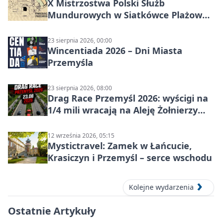
X Mistrzostwa Polski Służb
Mundurowych w Siatkówce Plażowej
w Przemyślu
23 sierpnia 2026, 00:00
Wincentiada 2026 – Dni Miasta
Przemyśla
23 sierpnia 2026, 08:00
Drag Race Przemyśl 2026: wyścigi na
1/4 mili wracają na Aleję Żołnierzy
Wyklętych
12 września 2026, 05:15
Mystictravel: Zamek w Łańcucie,
Krasiczyn i Przemyśl – serce wschodu
Kolejne wydarzenia
Ostatnie Artykuły