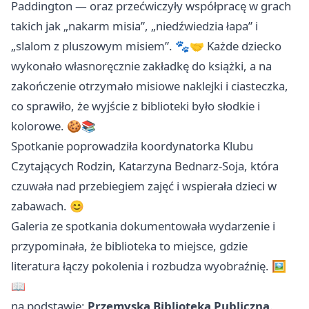
Paddington — oraz przećwiczyły współpracę w grach
takich jak „nakarm misia”, „niedźwiedzia łapa” i
„slalom z pluszowym misiem”. 🐾🤝 Każde dziecko
wykonało własnoręcznie zakładkę do książki, a na
zakończenie otrzymało misiowe naklejki i ciasteczka,
co sprawiło, że wyjście z biblioteki było słodkie i
kolorowe. 🍪📚
Spotkanie poprowadziła koordynatorka Klubu
Czytających Rodzin, Katarzyna Bednarz-Soja, która
czuwała nad przebiegiem zajęć i wspierała dzieci w
zabawach. 😊
Galeria ze spotkania dokumentowała wydarzenie i
przypominała, że biblioteka to miejsce, gdzie
literatura łączy pokolenia i rozbudza wyobraźnię. 🖼️
📖
na podstawie:
Przemyska Biblioteka Publiczna
.