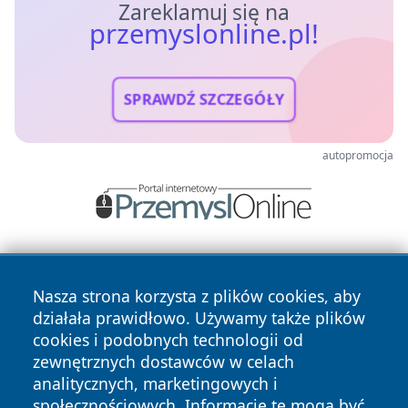
Zareklamuj się na
przemyslonline.pl!
SPRAWDŹ SZCZEGÓŁY
autopromocja
Nasza strona korzysta z plików cookies, aby
działała prawidłowo. Używamy także plików
cookies i podobnych technologii od
zewnętrznych dostawców w celach
Copyright © 2026 przemyslonline.pl Wszystkie prawa
analitycznych, marketingowych i
zastrzeżone.
społecznościowych. Informacje te mogą być