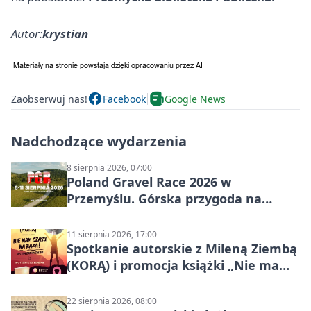
Autor:
krystian
Zaobserwuj nas!
Facebook
Google News
Nadchodzące wydarzenia
8 sierpnia 2026, 07:00
Poland Gravel Race 2026 w
Przemyślu. Górska przygoda na
szutrach Karpat
11 sierpnia 2026, 17:00
Spotkanie autorskie z Mileną Ziembą
(KORĄ) i promocja książki „Nie mam
czasu na raka! Jestem zajęta życiem”
22 sierpnia 2026, 08:00