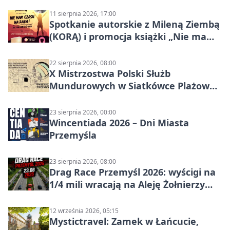
11 sierpnia 2026, 17:00
Spotkanie autorskie z Mileną Ziembą
(KORĄ) i promocja książki „Nie mam
czasu na raka! Jestem zajęta życiem”
22 sierpnia 2026, 08:00
X Mistrzostwa Polski Służb
Mundurowych w Siatkówce Plażowej
w Przemyślu
23 sierpnia 2026, 00:00
Wincentiada 2026 – Dni Miasta
Przemyśla
23 sierpnia 2026, 08:00
Drag Race Przemyśl 2026: wyścigi na
1/4 mili wracają na Aleję Żołnierzy
Wyklętych
12 września 2026, 05:15
Mystictravel: Zamek w Łańcucie,