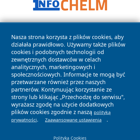
Nasza strona korzysta z plików cookies, aby
działała prawidłowo. Używamy także plików
cookies i podobnych technologii od
zewnętrznych dostawców w celach
Copyright © 2026 przemyslonline.pl Wszystkie prawa
analitycznych, marketingowych i
zastrzeżone.
społecznościowych. Informacje te mogą być
przetwarzane również przez naszych
partnerów. Kontynuując korzystanie ze
Polityka
Polityka
News
Autorzy
strony lub klikając „Przechodzę do serwisu",
Prywatności
Cookies
wyrażasz zgodę na użycie dodatkowych
plików cookies zgodnie z naszą
polityką
.
.
prywatności
Zaawansowane ustawienia
Polityka Cookies