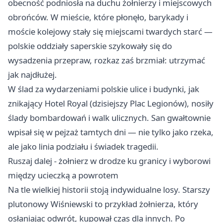
obecność podniosła na duchu żołnierzy i miejscowych
obrońców. W mieście, które płonęło, barykady i
moście kolejowy stały się miejscami twardych starć —
polskie oddziały saperskie szykowały się do
wysadzenia przepraw, rozkaz zaś brzmiał: utrzymać
jak najdłużej.
W ślad za wydarzeniami polskie ulice i budynki, jak
znikający Hotel Royal (dzisiejszy Plac Legionów), nosiły
ślady bombardowań i walk ulicznych. San gwałtownie
wpisał się w pejzaż tamtych dni — nie tylko jako rzeka,
ale jako linia podziału i świadek tragedii.
Ruszaj dalej - żołnierz w drodze ku granicy i wyborowi
między ucieczką a powrotem
Na tle wielkiej historii stoją indywidualne losy. Starszy
plutonowy Wiśniewski to przykład żołnierza, który
osłaniając odwrót, kupował czas dla innych. Po