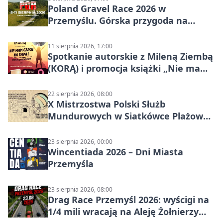
Poland Gravel Race 2026 w
Przemyślu. Górska przygoda na
szutrach Karpat
11 sierpnia 2026, 17:00
Spotkanie autorskie z Mileną Ziembą
(KORĄ) i promocja książki „Nie mam
czasu na raka! Jestem zajęta życiem”
22 sierpnia 2026, 08:00
X Mistrzostwa Polski Służb
Mundurowych w Siatkówce Plażowej
w Przemyślu
23 sierpnia 2026, 00:00
Wincentiada 2026 – Dni Miasta
Przemyśla
23 sierpnia 2026, 08:00
Drag Race Przemyśl 2026: wyścigi na
1/4 mili wracają na Aleję Żołnierzy