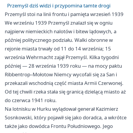
Przemyśl dziś widzi i przypomina tamte drogi
Przemyśl stoi na linii frontu i pamięta wrzesień 1939
We wrześniu 1939 Przemyśl znalazł się w ogniu
najpierw niemieckich nalotów i bitew lądowych, a
później politycznego podziału. Walki obronne w
rejonie miasta trwały od 11 do 14 września; 15
września Wehrmacht zajął Przemyśl. Kilka tygodni
później — 28 września 1939 roku — na mocy paktu
Ribbentrop–Mołotow Niemcy wycofali się za San i
przekazali wschodnią część miasta Armii Czerwonej.
Od tej chwili rzeka stała się granicą dzielącą miasto aż
do czerwca 1941 roku.
Na lotnisku w Hurku wylądował generał Kazimierz
Sosnkowski, który pojawił się jako doradca, a wkrótce
także jako dowódca Frontu Południowego. Jego