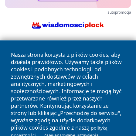
autopromocja
Nasza strona korzysta z plików cookies, aby
działała prawidłowo. Używamy także plików
cookies i podobnych technologii od
zewnętrznych dostawców w celach
Copyright © 2026 przemyslonline.pl Wszystkie prawa
analitycznych, marketingowych i
zastrzeżone.
społecznościowych. Informacje te mogą być
przetwarzane również przez naszych
partnerów. Kontynuując korzystanie ze
Polityka
Polityka
News
Autorzy
strony lub klikając „Przechodzę do serwisu",
Prywatności
Cookies
wyrażasz zgodę na użycie dodatkowych
plików cookies zgodnie z naszą
polityką
.
.
prywatności
Zaawansowane ustawienia