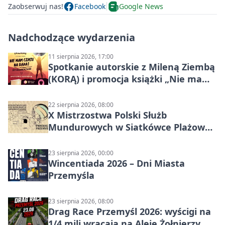
Zaobserwuj nas!
Facebook
Google News
Nadchodzące wydarzenia
11 sierpnia 2026, 17:00
Spotkanie autorskie z Mileną Ziembą
(KORĄ) i promocja książki „Nie mam
czasu na raka! Jestem zajęta życiem”
22 sierpnia 2026, 08:00
X Mistrzostwa Polski Służb
Mundurowych w Siatkówce Plażowej
w Przemyślu
23 sierpnia 2026, 00:00
Wincentiada 2026 – Dni Miasta
Przemyśla
23 sierpnia 2026, 08:00
Drag Race Przemyśl 2026: wyścigi na
1/4 mili wracają na Aleję Żołnierzy