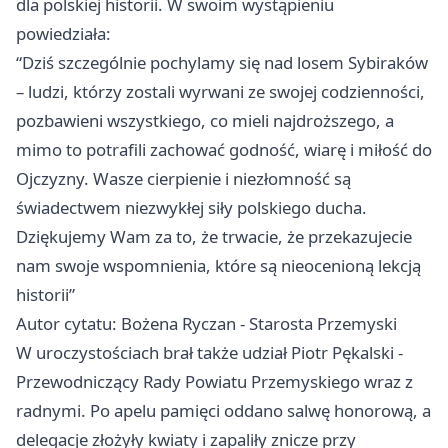
dla polskiej historii. W swoim wystąpieniu
powiedziała:
“Dziś szczególnie pochylamy się nad losem Sybiraków
– ludzi, którzy zostali wyrwani ze swojej codzienności,
pozbawieni wszystkiego, co mieli najdroższego, a
mimo to potrafili zachować godność, wiarę i miłość do
Ojczyzny. Wasze cierpienie i niezłomność są
świadectwem niezwykłej siły polskiego ducha.
Dziękujemy Wam za to, że trwacie, że przekazujecie
nam swoje wspomnienia, które są nieocenioną lekcją
historii”
Autor cytatu: Bożena Ryczan - Starosta Przemyski
W uroczystościach brał także udział Piotr Pękalski -
Przewodniczący Rady Powiatu Przemyskiego wraz z
radnymi. Po apelu pamięci oddano salwę honorową, a
delegacje złożyły kwiaty i zapaliły znicze przy