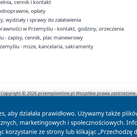
nia, cennik i kontakt
wodnoprawne, opłaty
, wydziały i sprawy do załatwienia
awności w Przemyślu - kontakt, godziny, orzeczenia
- zapisy, cennik, plac manewrowy
rzemyślu - msze, kancelaria, sakramenty
Copyright © 2026 przemyslonline.pl Wszystkie prawa zastrzeżone.
es, aby działała prawidłowo. Używamy także plik
News
Autorzy
Polityka Prywatności
Polityka Cookie
cznych, marketingowych i społecznościowych. Inf
 korzystanie ze strony lub klikając „Przechodzę 