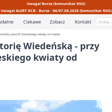
Uwaga! Burze (komunikat RSO)
Uwaga! ALERT RCB - Burze - 06/07.08.2026 (komunikat RSO)
ydatne
Ciekawe
Zobacz
Kontakt
omniku Jana III Sobieskiego kwiaty od miasta
orię Wiedeńską - przy
eskiego kwiaty od