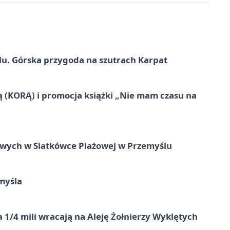
u. Górska przygoda na szutrach Karpat
ą (KORĄ) i promocja książki „Nie mam czasu na
owych w Siatkówce Plażowej w Przemyślu
myśla
 1/4 mili wracają na Aleję Żołnierzy Wyklętych