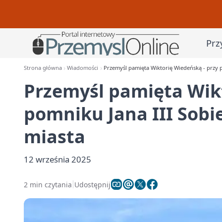
Prz
Strona główna
Wiadomości
Przemyśl pamięta Wiktorię Wiedeńską - przy p
Przemyśl pamięta Wikt
pomniku Jana III Sobi
miasta
12 września 2025
2 min czytania
Udostępnij