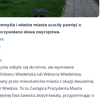
emyśla i władze miasta uczciły pamięć o
 przywołano słowa zwycięstwa.
noc
ę
oc
myśla odbyło się skromne, ale wymowne
 Odsiecz Wiedeńska lub Wiktoria Wiedeńska.
any przez mieszkańców miasta z okazji dwusetnej
z Wiednia. To tu Zastępca Prezydenta Miasta
jskiej Ewa Sawicka złożyli kwiaty, przypominając o