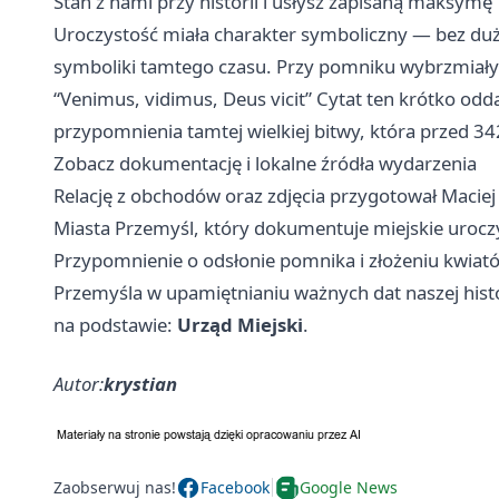
Stań z nami przy historii i usłysz zapisaną maksymę
Uroczystość miała charakter symboliczny — bez du
symboliki tamtego czasu. Przy pomniku wybrzmiały 
“Venimus, vidimus, Deus vicit” Cytat ten krótko odd
przypomnienia tamtej wielkiej bitwy, która przed 342
Zobacz dokumentację i lokalne źródła wydarzenia
Relację z obchodów oraz zdjęcia przygotował Maciej
Miasta Przemyśl, który dokumentuje miejskie uroczys
Przypomnienie o odsłonie pomnika i złożeniu kwiató
Przemyśla w upamiętnianiu ważnych dat naszej histo
na podstawie:
Urząd Miejski
.
Autor:
krystian
Zaobserwuj nas!
Facebook
Google News