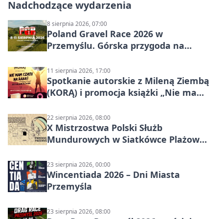
Nadchodzące wydarzenia
8 sierpnia 2026, 07:00
Poland Gravel Race 2026 w
Przemyślu. Górska przygoda na
szutrach Karpat
11 sierpnia 2026, 17:00
Spotkanie autorskie z Mileną Ziembą
(KORĄ) i promocja książki „Nie mam
czasu na raka! Jestem zajęta życiem”
22 sierpnia 2026, 08:00
X Mistrzostwa Polski Służb
Mundurowych w Siatkówce Plażowej
w Przemyślu
23 sierpnia 2026, 00:00
Wincentiada 2026 – Dni Miasta
Przemyśla
23 sierpnia 2026, 08:00