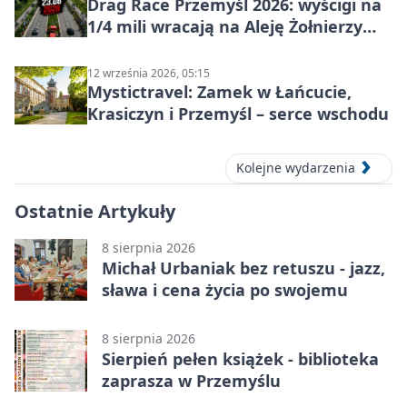
Drag Race Przemyśl 2026: wyścigi na
1/4 mili wracają na Aleję Żołnierzy
Wyklętych
12 września 2026, 05:15
Mystictravel: Zamek w Łańcucie,
Krasiczyn i Przemyśl – serce wschodu
Kolejne wydarzenia
Ostatnie Artykuły
8 sierpnia 2026
Michał Urbaniak bez retuszu - jazz,
sława i cena życia po swojemu
8 sierpnia 2026
Sierpień pełen książek - biblioteka
zaprasza w Przemyślu