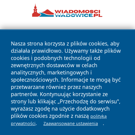
Nasza strona korzysta z plików cookies, aby
działała prawidłowo. Używamy także plików
cookies i podobnych technologii od
zewnętrznych dostawców w celach
Copyright © 2026 przemyslonline.pl Wszystkie prawa
analitycznych, marketingowych i
zastrzeżone.
społecznościowych. Informacje te mogą być
przetwarzane również przez naszych
partnerów. Kontynuując korzystanie ze
Polityka
Polityka
News
Autorzy
strony lub klikając „Przechodzę do serwisu",
Prywatności
Cookies
wyrażasz zgodę na użycie dodatkowych
plików cookies zgodnie z naszą
polityką
.
.
prywatności
Zaawansowane ustawienia