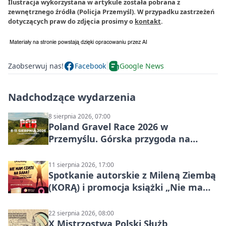
Ilustracja wykorzystana w artykule została pobrana z
zewnętrznego źródła (Policja Przemyśl). W przypadku zastrzeżeń
dotyczących praw do zdjęcia prosimy o
kontakt
.
Zaobserwuj nas!
Facebook
Google News
Nadchodzące wydarzenia
8 sierpnia 2026, 07:00
Poland Gravel Race 2026 w
Przemyślu. Górska przygoda na
szutrach Karpat
11 sierpnia 2026, 17:00
Spotkanie autorskie z Mileną Ziembą
(KORĄ) i promocja książki „Nie mam
czasu na raka! Jestem zajęta życiem”
22 sierpnia 2026, 08:00
X Mistrzostwa Polski Służb