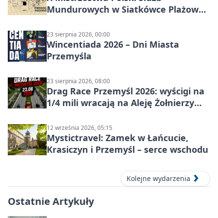
Mundurowych w Siatkówce Plażowej
w Przemyślu
23 sierpnia 2026, 00:00
Wincentiada 2026 – Dni Miasta
Przemyśla
23 sierpnia 2026, 08:00
Drag Race Przemyśl 2026: wyścigi na
1/4 mili wracają na Aleję Żołnierzy
Wyklętych
12 września 2026, 05:15
Mystictravel: Zamek w Łańcucie,
Krasiczyn i Przemyśl – serce wschodu
Kolejne wydarzenia
Ostatnie Artykuły