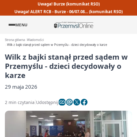
Uwaga! Burze (komunikat RSO)
Uwaga! ALERT RCB - Burze - 06/07.08… (komunikat RSO)
MENU
Strona główna
Wiadomości
Wilk z bajki stanął przed sądem w Przemyślu - dzieci decydowały o karze
Wilk z bajki stanął przed sądem w
Przemyślu - dzieci decydowały o
karze
29 maja 2026
2 min czytania
Udostępnij