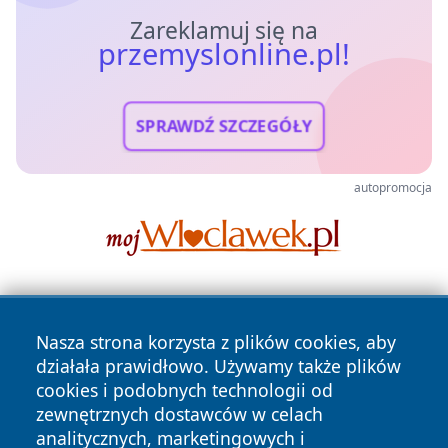
Zareklamuj się na
przemyslonline.pl!
SPRAWDŹ SZCZEGÓŁY
autopromocja
Nasza strona korzysta z plików cookies, aby
działała prawidłowo. Używamy także plików
cookies i podobnych technologii od
zewnętrznych dostawców w celach
Copyright © 2026 przemyslonline.pl Wszystkie prawa
analitycznych, marketingowych i
zastrzeżone.