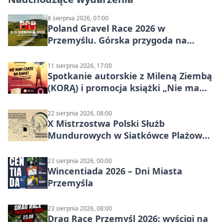
8 sierpnia 2026, 07:00
Poland Gravel Race 2026 w
Przemyślu. Górska przygoda na
szutrach Karpat
11 sierpnia 2026, 17:00
Spotkanie autorskie z Mileną Ziembą
(KORĄ) i promocja książki „Nie mam
czasu na raka! Jestem zajęta życiem”
22 sierpnia 2026, 08:00
X Mistrzostwa Polski Służb
Mundurowych w Siatkówce Plażowej
w Przemyślu
23 sierpnia 2026, 00:00
Wincentiada 2026 – Dni Miasta
Przemyśla
23 sierpnia 2026, 08:00
Drag Race Przemyśl 2026: wyścigi na