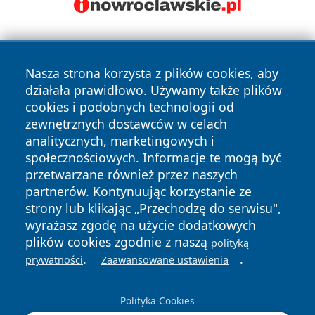
Nasza strona korzysta z plików cookies, aby
działała prawidłowo. Używamy także plików
cookies i podobnych technologii od
zewnętrznych dostawców w celach
Copyright © 2026 przemyslonline.pl Wszystkie prawa
analitycznych, marketingowych i
zastrzeżone.
społecznościowych. Informacje te mogą być
przetwarzane również przez naszych
partnerów. Kontynuując korzystanie ze
Polityka
Polityka
News
Autorzy
strony lub klikając „Przechodzę do serwisu",
Prywatności
Cookies
wyrażasz zgodę na użycie dodatkowych
plików cookies zgodnie z naszą
polityką
.
.
prywatności
Zaawansowane ustawienia
Polityka Cookies