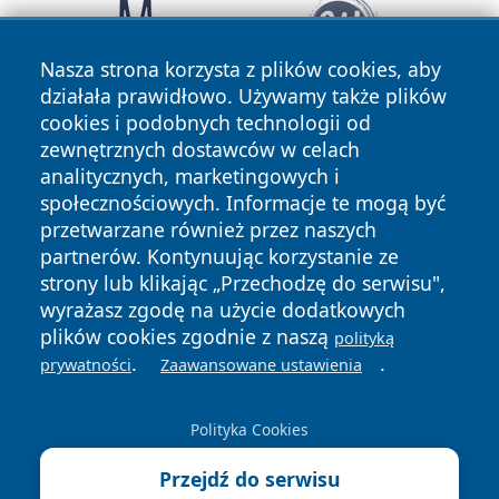
Nasza strona korzysta z plików cookies, aby
działała prawidłowo. Używamy także plików
cookies i podobnych technologii od
zewnętrznych dostawców w celach
analitycznych, marketingowych i
społecznościowych. Informacje te mogą być
przetwarzane również przez naszych
partnerów. Kontynuując korzystanie ze
Copyright © 2026 przemyslonline.pl Wszystkie prawa
zastrzeżone.
strony lub klikając „Przechodzę do serwisu",
wyrażasz zgodę na użycie dodatkowych
plików cookies zgodnie z naszą
polityką
Polityka
Polityka
.
.
prywatności
Zaawansowane ustawienia
News
Autorzy
Prywatności
Cookies
Polityka Cookies
Przejdź do serwisu