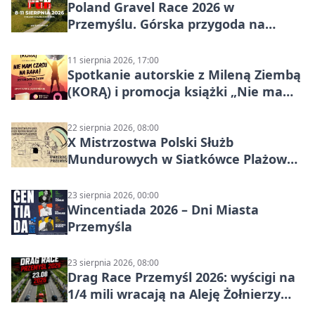
Poland Gravel Race 2026 w
Przemyślu. Górska przygoda na
szutrach Karpat
11 sierpnia 2026, 17:00
Spotkanie autorskie z Mileną Ziembą
(KORĄ) i promocja książki „Nie mam
czasu na raka! Jestem zajęta życiem”
22 sierpnia 2026, 08:00
X Mistrzostwa Polski Służb
Mundurowych w Siatkówce Plażowej
w Przemyślu
23 sierpnia 2026, 00:00
Wincentiada 2026 – Dni Miasta
Przemyśla
23 sierpnia 2026, 08:00
Drag Race Przemyśl 2026: wyścigi na
1/4 mili wracają na Aleję Żołnierzy
Wyklętych