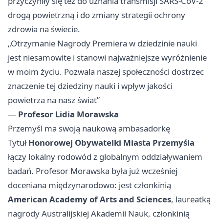
przyczyniły się też do uznania transmisji SARS‑CoV‑2
drogą powietrzną i do zmiany strategii ochrony
zdrowia na świecie.
„Otrzymanie Nagrody Premiera w dziedzinie nauki
jest niesamowite i stanowi najważniejsze wyróżnienie
w moim życiu. Pozwala naszej społeczności dostrzec
znaczenie tej dziedziny nauki i wpływ jakości
powietrza na nasz świat”
—
Profesor Lidia Morawska
Przemyśl ma swoją naukową ambasadorkę
Tytuł
Honorowej Obywatelki Miasta Przemyśla
łączy lokalny rodowód z globalnym oddziaływaniem
badań. Profesor Morawska była już wcześniej
doceniana międzynarodowo: jest członkinią
American Academy of Arts and Sciences
, laureatką
nagrody Australijskiej Akademii Nauk, członkinią