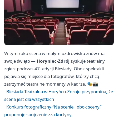
W tym roku scena w małym uzdrowisku znów ma
swoje święto —
Horyniec-Zdrój
zyskuje teatralny
zgiełk podczas 47. edycji Biesiady. Obok spektakli
pojawia się miejsce dla fotografów, którzy chcą
zatrzymać teatralne momenty w kadrze. 🎭📸
Biesiada Teatralna w Horyńcu-Zdroju przypomina, że
scena jest dla wszystkich
Konkurs fotograficzny “Na scenie i obok sceny”
proponuje spojrzenie zza kurtyny