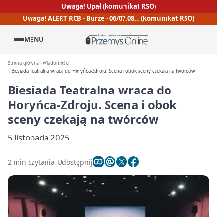
Uwaga! Upał (komunikat RSO)
Uwaga! ALERT RCB - Burze - 06/07.08… (komunikat RSO)
MENU
Strona główna
Wiadomości
Biesiada Teatralna wraca do Horyńca-Zdroju. Scena i obok sceny czekają na twórców
Biesiada Teatralna wraca do
Horyńca-Zdroju. Scena i obok
sceny czekają na twórców
5 listopada 2025
2 min czytania
Udostępnij