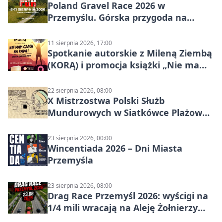
Poland Gravel Race 2026 w
Przemyślu. Górska przygoda na
szutrach Karpat
11 sierpnia 2026, 17:00
Spotkanie autorskie z Mileną Ziembą
(KORĄ) i promocja książki „Nie mam
czasu na raka! Jestem zajęta życiem”
22 sierpnia 2026, 08:00
X Mistrzostwa Polski Służb
Mundurowych w Siatkówce Plażowej
w Przemyślu
23 sierpnia 2026, 00:00
Wincentiada 2026 – Dni Miasta
Przemyśla
23 sierpnia 2026, 08:00
Drag Race Przemyśl 2026: wyścigi na
1/4 mili wracają na Aleję Żołnierzy
Wyklętych