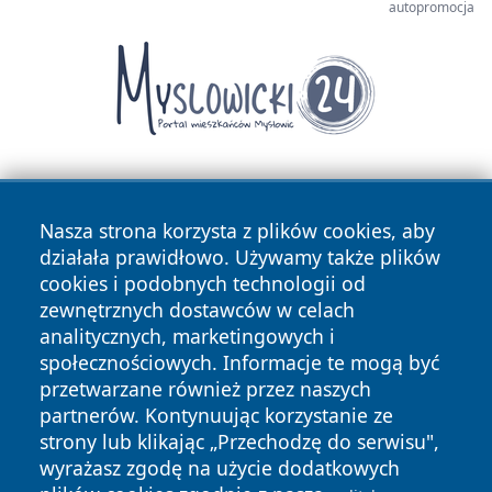
autopromocja
Nasza strona korzysta z plików cookies, aby
działała prawidłowo. Używamy także plików
cookies i podobnych technologii od
zewnętrznych dostawców w celach
Copyright © 2026 przemyslonline.pl Wszystkie prawa
analitycznych, marketingowych i
zastrzeżone.
społecznościowych. Informacje te mogą być
przetwarzane również przez naszych
partnerów. Kontynuując korzystanie ze
Polityka
Polityka
News
Autorzy
strony lub klikając „Przechodzę do serwisu",
Prywatności
Cookies
wyrażasz zgodę na użycie dodatkowych