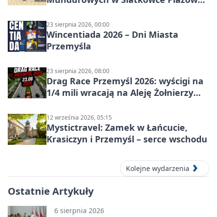
w Przemyślu
23 sierpnia 2026, 00:00
Wincentiada 2026 – Dni Miasta
Przemyśla
23 sierpnia 2026, 08:00
Drag Race Przemyśl 2026: wyścigi na
1/4 mili wracają na Aleję Żołnierzy
Wyklętych
12 września 2026, 05:15
Mystictravel: Zamek w Łańcucie,
Krasiczyn i Przemyśl – serce wschodu
Kolejne wydarzenia
Ostatnie Artykuły
6 sierpnia 2026