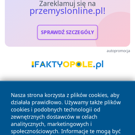
Zareklamuj się na
przemyslonline.pl!
SPRAWDŹ SZCZEGÓŁY
autopromocja
Nasza strona korzysta z plików cookies, aby
działała prawidłowo. Używamy także plików
cookies i podobnych technologii od
zewnętrznych dostawców w celach
Copyright © 2026 przemyslonline.pl Wszystkie prawa
analitycznych, marketingowych i
zastrzeżone.
społecznościowych. Informacje te mogą być