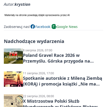
Autor:
krystian
Zaobserwuj nas!
Facebook
Google News
Nadchodzące wydarzenia
8 sierpnia 2026, 07:00
Poland Gravel Race 2026 w
Przemyślu. Górska przygoda na
szutrach Karpat
11 sierpnia 2026, 17:00
Spotkanie autorskie z Mileną Ziembą
(KORĄ) i promocja książki „Nie mam
czasu na raka! Jestem zajęta życiem”
22 sierpnia 2026, 08:00
X Mistrzostwa Polski Służb
Mundurowych w Siatkówce Plażowej