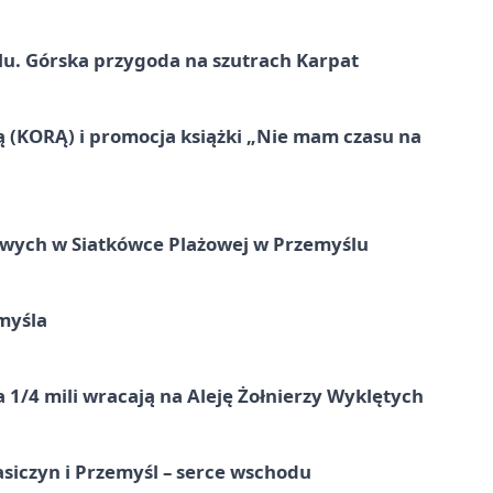
u. Górska przygoda na szutrach Karpat
ą (KORĄ) i promocja książki „Nie mam czasu na
owych w Siatkówce Plażowej w Przemyślu
myśla
 1/4 mili wracają na Aleję Żołnierzy Wyklętych
asiczyn i Przemyśl – serce wschodu