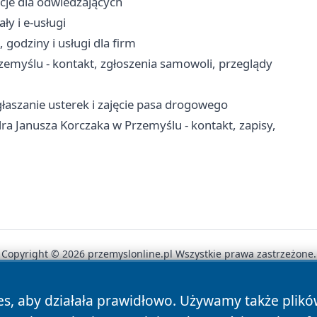
acje dla odwiedzających
ły i e-usługi
godziny i usługi dla firm
myślu - kontakt, zgłoszenia samowoli, przeglądy
łaszanie usterek i zajęcie pasa drogowego
a Janusza Korczaka w Przemyślu - kontakt, zapisy,
Copyright © 2026 przemyslonline.pl Wszystkie prawa zastrzeżone.
es, aby działała prawidłowo. Używamy także plik
News
Autorzy
Polityka Prywatności
Polityka Cookie