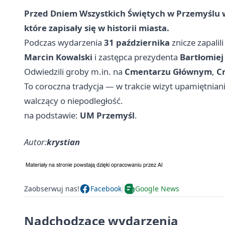
Przed Dniem Wszystkich Świętych w Przemyślu wł
które zapisały się w historii miasta.
Podczas wydarzenia
31 października
znicze zapalil
Marcin Kowalski
i zastępca prezydenta
Bartłomiej
Odwiedzili groby m.in. na
Cmentarzu Głównym
,
C
To coroczna tradycja — w trakcie wizyt upamiętnian
walczący o niepodległość.
na podstawie:
UM Przemyśl
.
Autor:
krystian
Zaobserwuj nas!
Facebook
Google News
Nadchodzące wydarzenia