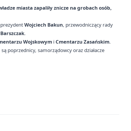
adze miasta zapaliły znicze na grobach osób,
i prezydent
Wojciech Bakun
, przewodniczący rady
 Barszczak
.
mentarzu Wojskowym
i
Cmentarzu Zasańskim
.
i są poprzednicy, samorządowcy oraz działacze