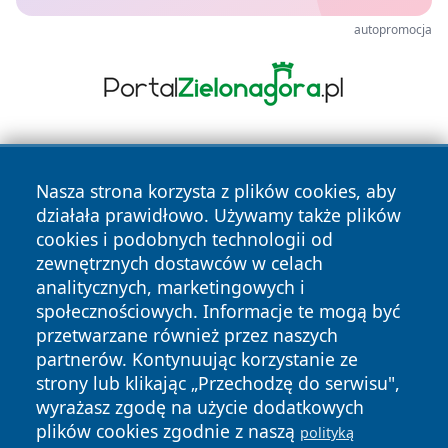
autopromocja
Nasza strona korzysta z plików cookies, aby
działała prawidłowo. Używamy także plików
cookies i podobnych technologii od
zewnętrznych dostawców w celach
Copyright © 2026 przemyslonline.pl Wszystkie prawa
analitycznych, marketingowych i
zastrzeżone.
społecznościowych. Informacje te mogą być
przetwarzane również przez naszych
partnerów. Kontynuując korzystanie ze
Polityka
Polityka
News
Autorzy
strony lub klikając „Przechodzę do serwisu",
Prywatności
Cookies
wyrażasz zgodę na użycie dodatkowych
plików cookies zgodnie z naszą
polityką