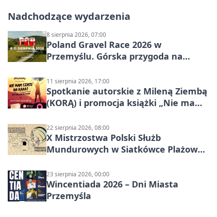
Nadchodzące wydarzenia
8 sierpnia 2026, 07:00
Poland Gravel Race 2026 w
Przemyślu. Górska przygoda na
szutrach Karpat
11 sierpnia 2026, 17:00
Spotkanie autorskie z Mileną Ziembą
(KORĄ) i promocja książki „Nie mam
czasu na raka! Jestem zajęta życiem”
22 sierpnia 2026, 08:00
X Mistrzostwa Polski Służb
Mundurowych w Siatkówce Plażowej
w Przemyślu
23 sierpnia 2026, 00:00
Wincentiada 2026 – Dni Miasta
Przemyśla