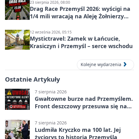
23 sierpnia 2026, 08:00
Drag Race Przemyśl 2026: wyścigi na
1/4 mili wracają na Aleję Żołnierzy
Wyklętych
12 września 2026, 05:15
Mystictravel: Zamek w Łańcucie,
Krasiczyn i Przemyśl – serce wschodu
Kolejne wydarzenia
Ostatnie Artykuły
7 sierpnia 2026
Gwałtowne burze nad Przemyślem.
Front deszczowy przesuwa się na
wschód
7 sierpnia 2026
Ludmiła Kryczko ma 100 lat. Jej
życiorys to historia Przemyśla