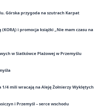
u. Górska przygoda na szutrach Karpat
ą (KORĄ) i promocja książki „Nie mam czasu na
owych w Siatkówce Plażowej w Przemyślu
myśla
 1/4 mili wracają na Aleję Żołnierzy Wyklętych
asiczyn i Przemyśl – serce wschodu