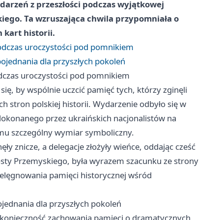
arzeń z przeszłości podczas wyjątkowej
iego. Ta wzruszająca chwila przypomniała o
kart historii.
odczas uroczystości pod pomnikiem
pojednania dla przyszłych pokoleń
dczas uroczystości pod pomnikiem
ę, by wspólnie uczcić pamięć tych, którzy zginęli
ch stron polskiej historii. Wydarzenie odbyło się w
okonanego przez ukraińskich nacjonalistów na
o mu szczególny wymiar symboliczny.
y znicze, a delegacje złożyły wieńce, oddając cześć
ty Przemyskiego, była wyrazem szacunku ze strony
elęgnowania pamięci historycznej wśród
ojednania dla przyszłych pokoleń
a konieczność zachowania pamięci o dramatycznych