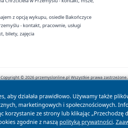
a Chrzciciela w Przemyślu - kontakt, msze,
najem z opcją wykupu, osiedle Bakończyce
rzemyślu - kontakt, pracownie, usługi
 bilety, zajęcia
Copyright © 2026 przemyslonline.pl Wszystkie prawa zastrzeżone.
es, aby działała prawidłowo. Używamy także plik
News
Autorzy
Polityka Prywatności
Polityka Cookie
cznych, marketingowych i społecznościowych. Inf
 korzystanie ze strony lub klikając „Przechodzę 
ookies zgodnie z naszą
polityką prywatności
.
Zaaw