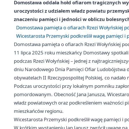
Domostawa oddała hołd ofiarom tragicznych wyd
uroczystości z udziałem władz powiatu przemysk
znaczeniu pamięci i jedności w obliczu bolesnych 
Domostawa pamięta o ofiarach Rzezi Wołyńskiej p
Wicestarosta Przemyski podkreślił wagę pamięci i 
Domostawa pamięta o ofiarach Rzezi Wołyńskiej po
11 lipca 2025 roku mieszkańcy Domostawy spotkali si
podczas Rzezi Wołyńskiej – jednej z najtragiczniejszy
dniu Narodowego Dnia Pamięci Ofiar Ludobójstwa d
obywatelach II Rzeczypospolitej Polskiej, co nadał
Podczas uroczystości przy lokalnym pomniku zapłonęł
pomordowanym. Obecność Jana Janusza, Wicestaros
władz powiatowych oraz podkreśleniem ważności pi
mieszkańców regionu.
Wicestarosta Przemyski podkreślił wagę pamięci i p
W krótkim wystąpieniu Jan Janusz zwrócił uwagę n