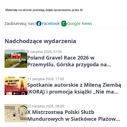
Zaobserwuj nas!
Facebook
Google News
Nadchodzące wydarzenia
8 sierpnia 2026, 07:00
Poland Gravel Race 2026 w
Przemyślu. Górska przygoda na
szutrach Karpat
11 sierpnia 2026, 17:00
Spotkanie autorskie z Mileną Ziembą
(KORĄ) i promocja książki „Nie mam
czasu na raka! Jestem zajęta życiem”
22 sierpnia 2026, 08:00
X Mistrzostwa Polski Służb
Mundurowych w Siatkówce Plażowej
w Przemyślu