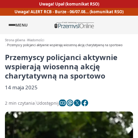
Uwaga! Upał (komunikat RSO)
Uwaga! ALERT RCB - Burze - 06/07.08… (komunikat RSO)
MENU
Strona główna
Wiadomości
Przemyscy policjanci aktywnie wspierają wiosenną akcję charytatywną na sportowo
Przemyscy policjanci aktywnie
wspierają wiosenną akcję
charytatywną na sportowo
14 maja 2025
2 min czytania
Udostępnij