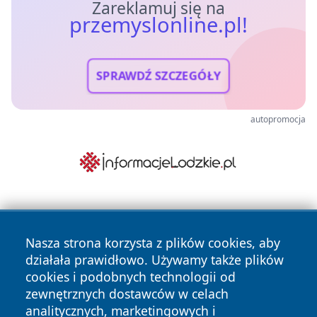
Zareklamuj się na
przemyslonline.pl!
SPRAWDŹ SZCZEGÓŁY
autopromocja
Nasza strona korzysta z plików cookies, aby
działała prawidłowo. Używamy także plików
cookies i podobnych technologii od
zewnętrznych dostawców w celach
Copyright © 2026 przemyslonline.pl Wszystkie prawa
analitycznych, marketingowych i
zastrzeżone.