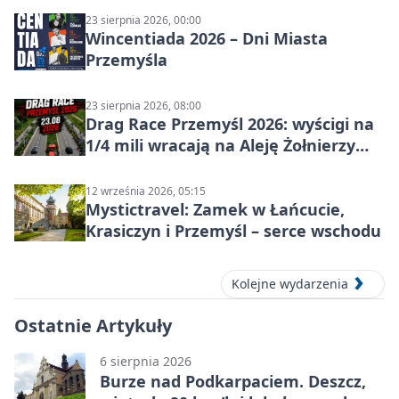
23 sierpnia 2026, 00:00
Wincentiada 2026 – Dni Miasta
Przemyśla
23 sierpnia 2026, 08:00
Drag Race Przemyśl 2026: wyścigi na
1/4 mili wracają na Aleję Żołnierzy
Wyklętych
12 września 2026, 05:15
Mystictravel: Zamek w Łańcucie,
Krasiczyn i Przemyśl – serce wschodu
Kolejne wydarzenia
Ostatnie Artykuły
6 sierpnia 2026
Burze nad Podkarpaciem. Deszcz,