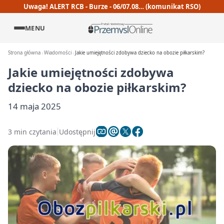
Uwaga! ALERT RCB - Burze - 06/07.08… (komunikat RSO)
MENU
Strona główna
Wiadomości
Jakie umiejętności zdobywa dziecko na obozie piłkarskim?
Jakie umiejętności zdobywa
dziecko na obozie piłkarskim?
14 maja 2025
3 min czytania
Udostępnij