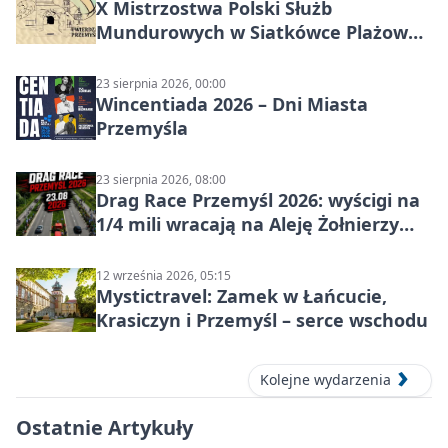
X Mistrzostwa Polski Służb
Mundurowych w Siatkówce Plażowej
w Przemyślu
23 sierpnia 2026, 00:00
Wincentiada 2026 – Dni Miasta
Przemyśla
23 sierpnia 2026, 08:00
Drag Race Przemyśl 2026: wyścigi na
1/4 mili wracają na Aleję Żołnierzy
Wyklętych
12 września 2026, 05:15
Mystictravel: Zamek w Łańcucie,
Krasiczyn i Przemyśl – serce wschodu
Kolejne wydarzenia
Ostatnie Artykuły