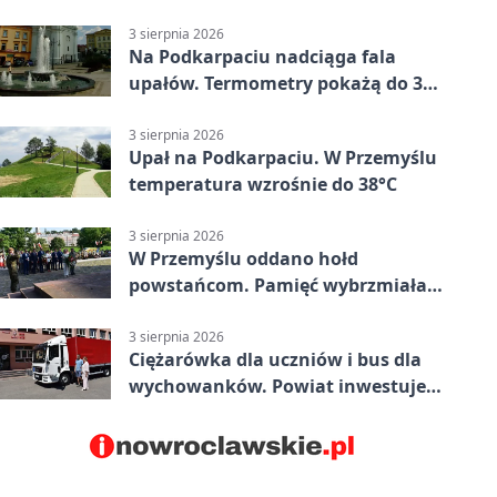
mieszkańców Przemyśla
3 sierpnia 2026
Na Podkarpaciu nadciąga fala
upałów. Termometry pokażą do 36
stopni
3 sierpnia 2026
Upał na Podkarpaciu. W Przemyślu
temperatura wzrośnie do 38°C
3 sierpnia 2026
W Przemyślu oddano hołd
powstańcom. Pamięć wybrzmiała
przy pomniku
3 sierpnia 2026
Ciężarówka dla uczniów i bus dla
wychowanków. Powiat inwestuje
w naukę