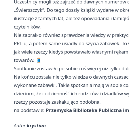
Uczestnicy mogli też zajrzeć do dawnych numerów dz
„Świerszczyk”. Do tego doszły książki wydane w okres
ilustracje z tamtych lat, ale też opowiadania i łamigł
czytelników.
Nie zabrakło również sprawdzenia wiedzy w praktyce
PRL-u, a potem same usiadły do szycia zabawek. To 
jak wiele rzeczy kiedyś powstawało własnymi rękami,
towarów. 🧵
Spotkanie zostawiło po sobie coś więcej niż tylko d
Na końcu została nie tylko wiedza o dawnych czasac
wykonane zabawki. Takie spotkania mają w sobie coś 
dzieciom, że codzienność ich rodziców i dziadków wy
rzeczy pozostaje zaskakująco podobna.
na podstawie:
Przemyska Biblioteka Publiczna im
Autor:
krystian