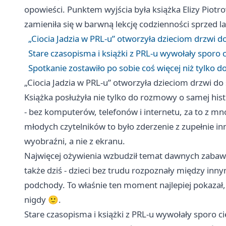
opowieści. Punktem wyjścia była książka Elizy Piotr
zamieniła się w barwną lekcję codzienności sprzed la
„Ciocia Jadzia w PRL-u” otworzyła dzieciom drzwi 
Stare czasopisma i książki z PRL-u wywołały sporo 
Spotkanie zostawiło po sobie coś więcej niż tylko 
„Ciocia Jadzia w PRL-u” otworzyła dzieciom drzwi d
Książka posłużyła nie tylko do rozmowy o samej histo
- bez komputerów, telefonów i internetu, za to z
młodych czytelników to było zderzenie z zupełnie i
wyobraźni, a nie z ekranu.
Najwięcej ożywienia wzbudził temat dawnych zabaw. O
także dziś - dzieci bez trudu rozpoznały między inny
podchody. To właśnie ten moment najlepiej pokazał, 
nigdy 🙂.
Stare czasopisma i książki z PRL-u wywołały sporo c