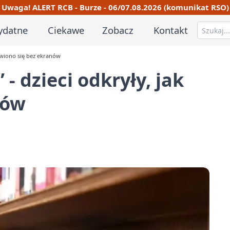
Uwaga! ALERT RCB - Burze - 06/07.08.2026 (komunikat RSO)
ydatne
Ciekawe
Zobacz
Kontakt
bawiono się bez ekranów
 - dzieci odkryły, jak
nów