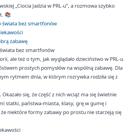
owskiej „Ciocia Jadzia w PRL-u”, a rozmowa szybko
t. 📚
do świata bez smartfonów
ciekawości
dobrą zabawę
o świata bez smartfonów
rii, ale też o tym, jak wyglądało dzieciństwo w PRL-u
 mnóstwem prostych pomysłów na wspólną zabawę. Dla
nnym rytmem dnia, w którym rozrywka rodziła się z
kazało się, że część z nich wciąż ma się świetnie
mi statki, państwa-miasta, klasy, grę w gumę i
że niektóre formy zabawy po prostu nie starzeją się
iekawości