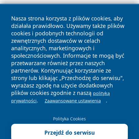
Nasza strona korzysta z plików cookies, aby
działała prawidłowo. Używamy także plików
cookies i podobnych technologii od
zewnętrznych dostawców w celach
Copyright © 2026 przemyslonline.pl Wszystkie prawa
analitycznych, marketingowych i
zastrzeżone.
społecznościowych. Informacje te mogą być
przetwarzane również przez naszych
partnerów. Kontynuując korzystanie ze
Polityka
Polityka
News
Autorzy
strony lub klikając „Przechodzę do serwisu",
Prywatności
Cookies
wyrażasz zgodę na użycie dodatkowych
plików cookies zgodnie z naszą
polityką
.
.
prywatności
Zaawansowane ustawienia
Polityka Cookies
Przejdź do serwisu