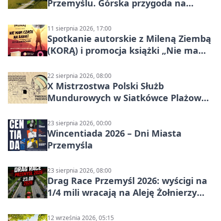
Przemyślu. Górska przygoda na
szutrach Karpat
11 sierpnia 2026, 17:00
Spotkanie autorskie z Mileną Ziembą
(KORĄ) i promocja książki „Nie mam
czasu na raka! Jestem zajęta życiem”
22 sierpnia 2026, 08:00
X Mistrzostwa Polski Służb
Mundurowych w Siatkówce Plażowej
w Przemyślu
23 sierpnia 2026, 00:00
Wincentiada 2026 – Dni Miasta
Przemyśla
23 sierpnia 2026, 08:00
Drag Race Przemyśl 2026: wyścigi na
1/4 mili wracają na Aleję Żołnierzy
Wyklętych
12 września 2026, 05:15