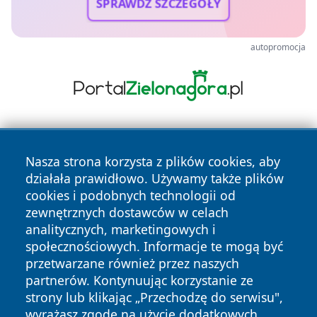
SPRAWDŹ SZCZEGÓŁY
autopromocja
Nasza strona korzysta z plików cookies, aby
działała prawidłowo. Używamy także plików
cookies i podobnych technologii od
zewnętrznych dostawców w celach
Copyright © 2026 przemyslonline.pl Wszystkie prawa
analitycznych, marketingowych i
zastrzeżone.
społecznościowych. Informacje te mogą być
przetwarzane również przez naszych
partnerów. Kontynuując korzystanie ze
Polityka
Polityka
News
Autorzy
strony lub klikając „Przechodzę do serwisu",
Prywatności
Cookies
wyrażasz zgodę na użycie dodatkowych