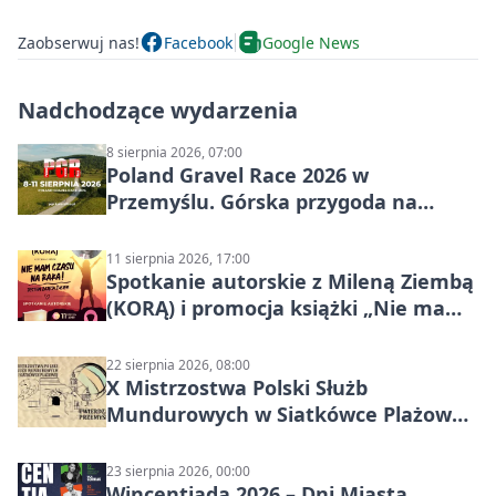
Zaobserwuj nas!
Facebook
Google News
Nadchodzące wydarzenia
8 sierpnia 2026, 07:00
Poland Gravel Race 2026 w
Przemyślu. Górska przygoda na
szutrach Karpat
11 sierpnia 2026, 17:00
Spotkanie autorskie z Mileną Ziembą
(KORĄ) i promocja książki „Nie mam
czasu na raka! Jestem zajęta życiem”
22 sierpnia 2026, 08:00
X Mistrzostwa Polski Służb
Mundurowych w Siatkówce Plażowej
w Przemyślu
23 sierpnia 2026, 00:00
Wincentiada 2026 – Dni Miasta