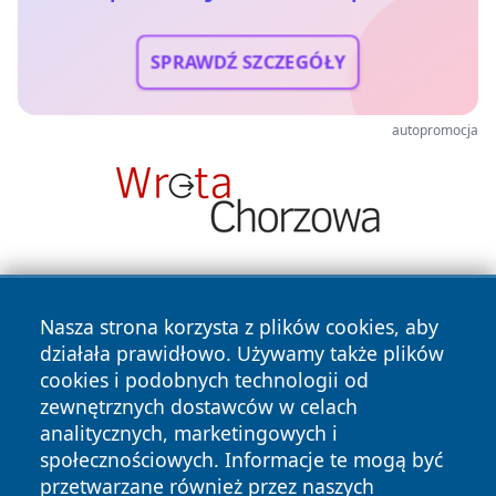
SPRAWDŹ SZCZEGÓŁY
autopromocja
Nasza strona korzysta z plików cookies, aby
działała prawidłowo. Używamy także plików
cookies i podobnych technologii od
zewnętrznych dostawców w celach
Copyright © 2026 przemyslonline.pl Wszystkie prawa
analitycznych, marketingowych i
zastrzeżone.
społecznościowych. Informacje te mogą być
przetwarzane również przez naszych