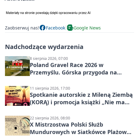
Zaobserwuj nas!
Facebook
Google News
Nadchodzące wydarzenia
8 sierpnia 2026, 07:00
Poland Gravel Race 2026 w
Przemyślu. Górska przygoda na
szutrach Karpat
11 sierpnia 2026, 17:00
Spotkanie autorskie z Mileną Ziembą
(KORĄ) i promocja książki „Nie mam
czasu na raka! Jestem zajęta życiem”
22 sierpnia 2026, 08:00
X Mistrzostwa Polski Służb
Mundurowych w Siatkówce Plażowej