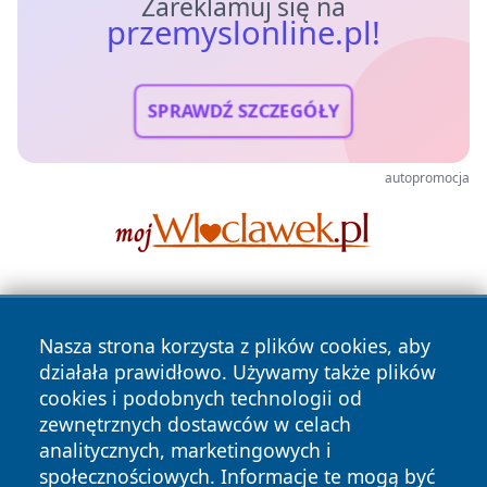
Zareklamuj się na
przemyslonline.pl!
SPRAWDŹ SZCZEGÓŁY
autopromocja
Nasza strona korzysta z plików cookies, aby
działała prawidłowo. Używamy także plików
cookies i podobnych technologii od
zewnętrznych dostawców w celach
Copyright © 2026 przemyslonline.pl Wszystkie prawa
analitycznych, marketingowych i
zastrzeżone.
społecznościowych. Informacje te mogą być