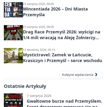
23 sierpnia 2026, 00:00
Wincentiada 2026 – Dni Miasta
Przemyśla
23 sierpnia 2026, 08:00
Drag Race Przemyśl 2026: wyścigi na
1/4 mili wracają na Aleję Żołnierzy
Wyklętych
12 września 2026, 05:15
Mystictravel: Zamek w Łańcucie,
Krasiczyn i Przemyśl – serce wschodu
Kolejne wydarzenia
Ostatnie Artykuły
7 sierpnia 2026
Gwałtowne burze nad Przemyślem.
Front deszczowy przesuwa się na