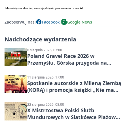
Zaobserwuj nas!
Facebook
Google News
Nadchodzące wydarzenia
8 sierpnia 2026, 07:00
Poland Gravel Race 2026 w
Przemyślu. Górska przygoda na
szutrach Karpat
11 sierpnia 2026, 17:00
Spotkanie autorskie z Mileną Ziembą
(KORĄ) i promocja książki „Nie mam
czasu na raka! Jestem zajęta życiem”
22 sierpnia 2026, 08:00
X Mistrzostwa Polski Służb
Mundurowych w Siatkówce Plażowej
w Przemyślu