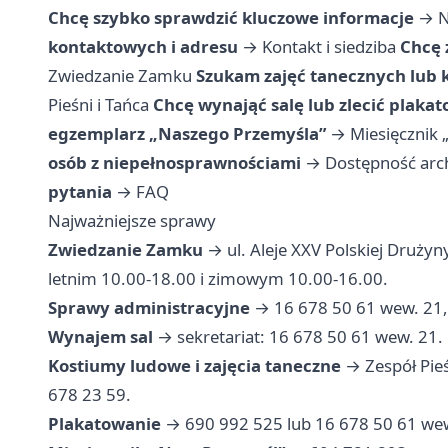
Chcę szybko sprawdzić kluczowe informacje
→
N
kontaktowych i adresu
→
Kontakt i siedziba
Chcę 
Zwiedzanie Zamku
Szukam zajęć tanecznych lub
Pieśni i Tańca
Chcę wynająć salę lub zlecić plaka
egzemplarz „Naszego Przemyśla”
→
Miesięcznik 
osób z niepełnosprawnościami
→
Dostępność arc
pytania
→
FAQ
Najważniejsze sprawy
Zwiedzanie Zamku
→ ul. Aleje XXV Polskiej Drużyny
letnim 10.00-18.00 i zimowym 10.00-16.00.
Sprawy administracyjne
→ 16 678 50 61 wew. 21, 
Wynajem sal
→ sekretariat: 16 678 50 61 wew. 21.
Kostiumy ludowe i zajęcia taneczne
→ Zespół Pieś
678 23 59.
Plakatowanie
→ 690 992 525 lub 16 678 50 61 wew