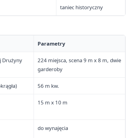
taniec historyczny
Parametry
ej Drużyny
224 miejsca, scena 9 m x 8 m, dwie
garderoby
krągła)
56 m kw.
15 m x 10 m
do wynajęcia