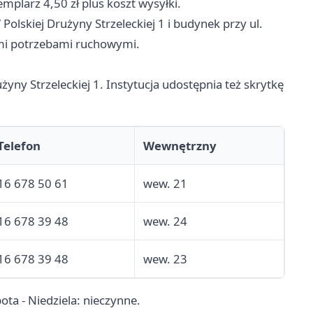
plarz 4,50 zł plus koszt wysyłki.
Polskiej Drużyny Strzeleckiej 1 i budynek przy ul.
mi potrzebami ruchowymi.
użyny Strzeleckiej 1. Instytucja udostępnia też skrytkę
Telefon
Wewnętrzny
16 678 50 61
wew. 21
16 678 39 48
wew. 24
16 678 39 48
wew. 23
ota - Niedziela: nieczynne.