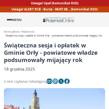
Uwaga! Upał (komunikat RSO)
Uwaga! ALERT RCB - Burze - 06/07.08… (komunikat RSO)
MENU
Strona główna
Wiadomości
Świąteczna sesja i opłatek w Gminie Orły - powiatowe władze podsumowały mijający rok
Świąteczna sesja i opłatek w
Gminie Orły - powiatowe władze
podsumowały mijający rok
18 grudnia 2025
2 min czytania
Udostępnij