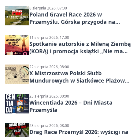
8 sierpnia 2026, 07:00
Poland Gravel Race 2026 w
Przemyślu. Górska przygoda na
szutrach Karpat
11 sierpnia 2026, 17:00
Spotkanie autorskie z Mileną Ziembą
(KORĄ) i promocja książki „Nie mam
czasu na raka! Jestem zajęta życiem”
22 sierpnia 2026, 08:00
X Mistrzostwa Polski Służb
Mundurowych w Siatkówce Plażowej
w Przemyślu
23 sierpnia 2026, 00:00
Wincentiada 2026 – Dni Miasta
Przemyśla
23 sierpnia 2026, 08:00
Drag Race Przemyśl 2026: wyścigi na