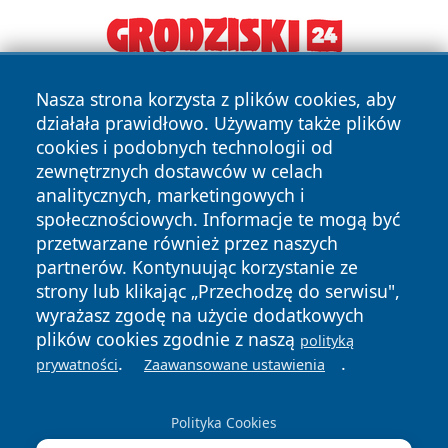
Nasza strona korzysta z plików cookies, aby
działała prawidłowo. Używamy także plików
cookies i podobnych technologii od
zewnętrznych dostawców w celach
analitycznych, marketingowych i
Copyright © 2026 przemyslonline.pl Wszystkie prawa
społecznościowych. Informacje te mogą być
zastrzeżone.
przetwarzane również przez naszych
partnerów. Kontynuując korzystanie ze
strony lub klikając „Przechodzę do serwisu",
Polityka
Polityka
wyrażasz zgodę na użycie dodatkowych
News
Autorzy
Prywatności
Cookies
plików cookies zgodnie z naszą
polityką
.
.
prywatności
Zaawansowane ustawienia
Polityka Cookies