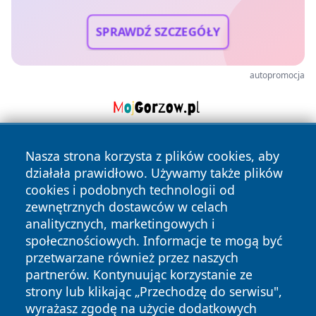
SPRAWDŹ SZCZEGÓŁY
autopromocja
Nasza strona korzysta z plików cookies, aby
działała prawidłowo. Używamy także plików
cookies i podobnych technologii od
zewnętrznych dostawców w celach
analitycznych, marketingowych i
Copyright © 2026 przemyslonline.pl Wszystkie prawa
społecznościowych. Informacje te mogą być
zastrzeżone.
przetwarzane również przez naszych
partnerów. Kontynuując korzystanie ze
strony lub klikając „Przechodzę do serwisu",
Polityka
Polityka
News
Autorzy
wyrażasz zgodę na użycie dodatkowych
Prywatności
Cookies