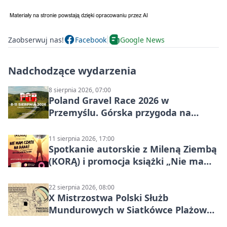
Zaobserwuj nas!
Facebook
Google News
Nadchodzące wydarzenia
8 sierpnia 2026, 07:00
Poland Gravel Race 2026 w
Przemyślu. Górska przygoda na
szutrach Karpat
11 sierpnia 2026, 17:00
Spotkanie autorskie z Mileną Ziembą
(KORĄ) i promocja książki „Nie mam
czasu na raka! Jestem zajęta życiem”
22 sierpnia 2026, 08:00
X Mistrzostwa Polski Służb
Mundurowych w Siatkówce Plażowej
w Przemyślu