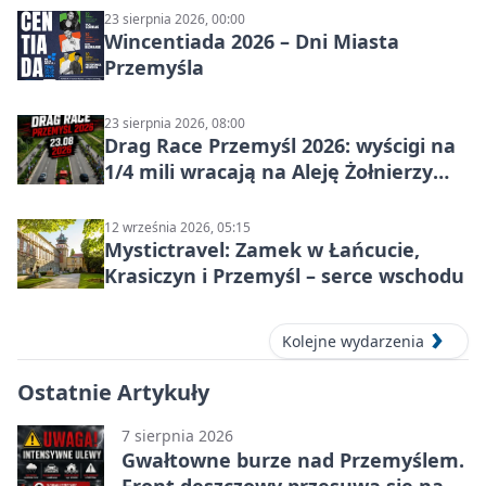
23 sierpnia 2026, 00:00
Wincentiada 2026 – Dni Miasta
Przemyśla
23 sierpnia 2026, 08:00
Drag Race Przemyśl 2026: wyścigi na
1/4 mili wracają na Aleję Żołnierzy
Wyklętych
12 września 2026, 05:15
Mystictravel: Zamek w Łańcucie,
Krasiczyn i Przemyśl – serce wschodu
Kolejne wydarzenia
Ostatnie Artykuły
7 sierpnia 2026
Gwałtowne burze nad Przemyślem.
Front deszczowy przesuwa się na