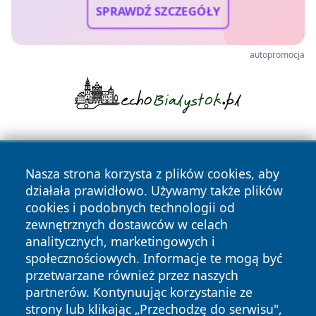
SPRAWDŹ SZCZEGÓŁY
autopromocja
Nasza strona korzysta z plików cookies, aby
działała prawidłowo. Używamy także plików
cookies i podobnych technologii od
zewnętrznych dostawców w celach
Copyright © 2026 przemyslonline.pl Wszystkie prawa
analitycznych, marketingowych i
zastrzeżone.
społecznościowych. Informacje te mogą być
przetwarzane również przez naszych
partnerów. Kontynuując korzystanie ze
Polityka
Polityka
News
Autorzy
strony lub klikając „Przechodzę do serwisu",
Prywatności
Cookies