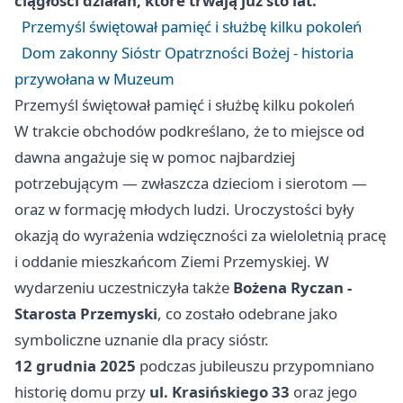
ciągłości działań, które trwają już sto lat.
Przemyśl świętował pamięć i służbę kilku pokoleń
Dom zakonny Sióstr Opatrzności Bożej - historia
przywołana w Muzeum
Przemyśl świętował pamięć i służbę kilku pokoleń
W trakcie obchodów podkreślano, że to miejsce od
dawna angażuje się w pomoc najbardziej
potrzebującym — zwłaszcza dzieciom i sierotom —
oraz w formację młodych ludzi. Uroczystości były
okazją do wyrażenia wdzięczności za wieloletnią pracę
i oddanie mieszkańcom Ziemi Przemyskiej. W
wydarzeniu uczestniczyła także
Bożena Ryczan -
Starosta Przemyski
, co zostało odebrane jako
symboliczne uznanie dla pracy sióstr.
12 grudnia 2025
podczas jubileuszu przypomniano
historię domu przy
ul. Krasińskiego 33
oraz jego