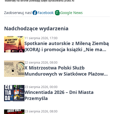
Zaobserwuj nas!
Facebook
Google News
Nadchodzące wydarzenia
11 sierpnia 2026, 17:00
Spotkanie autorskie z Mileną Ziembą
(KORĄ) i promocja książki „Nie mam
czasu na raka! Jestem zajęta życiem”
22 sierpnia 2026, 08:00
X Mistrzostwa Polski Służb
Mundurowych w Siatkówce Plażowej
w Przemyślu
23 sierpnia 2026, 00:00
Wincentiada 2026 – Dni Miasta
Przemyśla
23 sierpnia 2026, 08:00